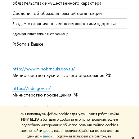
обязательствах имущественного характера
Образ
Сведения об образовательной организации
Обрат
Людям с ограниченными возможностями здоровья
Единая платежная страница
Работа в Вышке
http://www.minobrnauki.gov.ru/
Министерство науки и высшего образования РФ
https://edu.gov.ru/
Министерство просвещения РФ
https://elearning.hse.ru/mooc
Массовые открытые онлайн-курсы
Мы используем файлы cookies для улучшения работы сайта
НИУ ВШЭ и большего удобства его использования. Более
подробную информацию об использовании файлов cookies
можно найти
здесь
, наши правила обработки персональных
данных –
здесь
. Продолжая пользоваться сайтом, вы
© НИУ ВШЭ 1993–2026
Адреса и контакты
Условия
✖