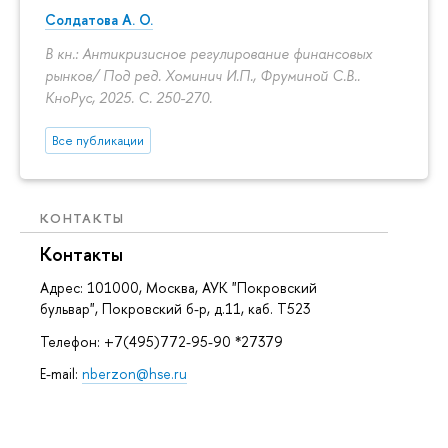
Солдатова А. О.
В кн.: Антикризисное регулирование финансовых
рынков/ Под ред. Хоминич И.П., Фруминой С.В..
КноРус, 2025.
С. 250-270.
Все публикации
КОНТАКТЫ
Контакты
Адрес: 101000, Москва, АУК "Покровский
бульвар", Покровский б-р, д.11, каб. Т523
Телефон: +7(495)772-95-90 *27379
E-mail:
nberzon@hse.ru