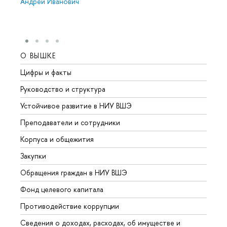
Андрей Иванович
О ВЫШКЕ
ОБР
Цифры и факты
Лице
Руководство и структура
Довуз
Устойчивое развитие в НИУ ВШЭ
Олим
Преподаватели и сотрудники
Прием
Корпуса и общежития
Вышк
Закупки
Прием
Обращения граждан в НИУ ВШЭ
Аспир
Фонд целевого капитала
Допол
Противодействие коррупции
Центр
Сведения о доходах, расходах, об имуществе и
Бизне