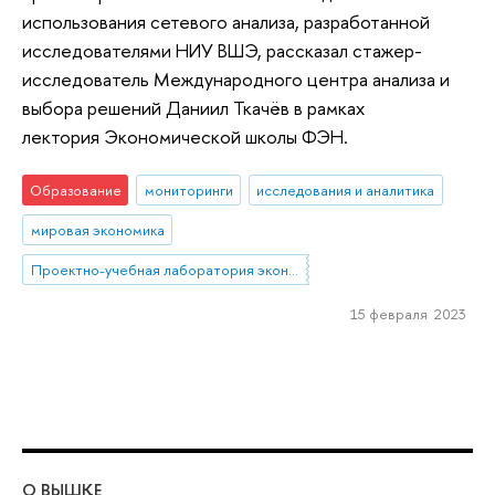
использования сетевого анализа, разработанной
исследователями НИУ ВШЭ, рассказал стажер-
исследователь Международного центра анализа и
выбора решений Даниил Ткачёв в рамках
лектория Экономической школы ФЭН.
Образование
мониторинги
исследования и аналитика
мировая экономика
Проектно-учебная лаборатория экономической журналистики
15 февраля 2023
О ВЫШКЕ
ОБ