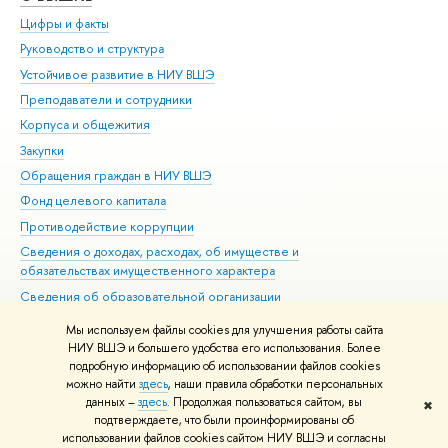
Цифры и факты
Ли
Руководство и структура
Дов
Устойчивое развитие в НИУ ВШЭ
Ол
Преподаватели и сотрудники
При
Корпуса и общежития
Вы
Закупки
При
Обращения граждан в НИУ ВШЭ
Ас
Фонд целевого капитала
До
Противодействие коррупции
Цен
Сведения о доходах, расходах, об имуществе и
Би
обязательствах имущественного характера
Об
Сведения об образовательной организации
Обр
Людям с ограниченными возможностями здоровья
Мы используем файлы cookies для улучшения работы сайта
Единая платежная страница
НИУ ВШЭ и большего удобства его использования. Более
подробную информацию об использовании файлов cookies
Работа в Вышке
можно найти
здесь
, наши правила обработки персональных
данных –
здесь
. Продолжая пользоваться сайтом, вы
✖
Редактору
подтверждаете, что были проинформированы об
© НИУ ВШЭ 1993–2026
Адреса и контакты
Условия использования
использовании файлов cookies сайтом НИУ ВШЭ и согласны