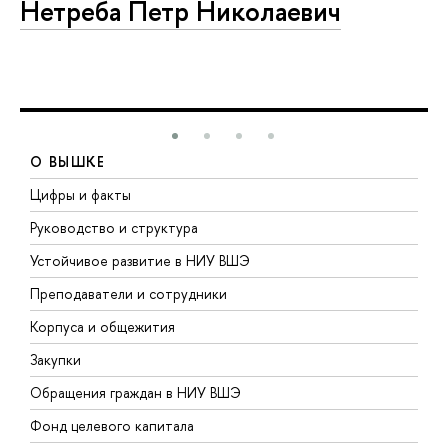
Нетреба Петр Николаевич
О ВЫШКЕ
Цифры и факты
Л
Руководство и структура
Д
Устойчивое развитие в НИУ ВШЭ
О
Преподаватели и сотрудники
П
Корпуса и общежития
В
Закупки
П
Обращения граждан в НИУ ВШЭ
А
Фонд целевого капитала
Д