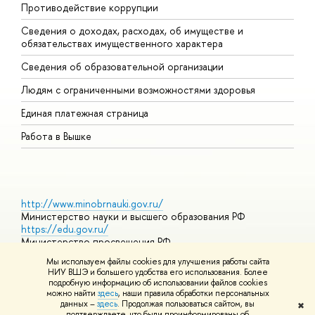
Противодействие коррупции
Ц
Сведения о доходах, расходах, об имуществе и
Б
обязательствах имущественного характера
О
Сведения об образовательной организации
О
Людям с ограниченными возможностями здоровья
Единая платежная страница
Работа в Вышке
http://www.minobrnauki.gov.ru/
Министерство науки и высшего образования РФ
https://edu.gov.ru/
Министерство просвещения РФ
https://elearning.hse.ru/mooc
Мы используем файлы cookies для улучшения работы сайта
Массовые открытые онлайн-курсы
НИУ ВШЭ и большего удобства его использования. Более
подробную информацию об использовании файлов cookies
можно найти
здесь
, наши правила обработки персональных
данных –
здесь
. Продолжая пользоваться сайтом, вы
✖
© НИУ ВШЭ 1993–2026
Адреса и контакты
Условия
подтверждаете, что были проинформированы об