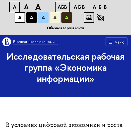
A
A
A
АБВ
АБВ
АБВ
А
А
А
А
А
Обычная версия сайта
Высшая школа экономики
Меню
Исследовательская рабочая
группа «Экономика
информации»
В условиях цифровой экономики и роста