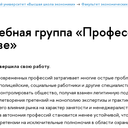
й университет «Высшая школа экономики»
Факультет экономических
ебная группа «Профес
ве»
авершила свою работу.
современных профессий затрагивает многие острые проб
, полицейские, социальные работники и другие специалис
контролировать общество, получая взамен легитимную по
етворения претензий на монополию экспертизы и практики
его влияния рынка на характер занятости и менеджералис
а автономия профессий становится менее устойчивой, что
ретензии на исключительные полномочия в области охраны