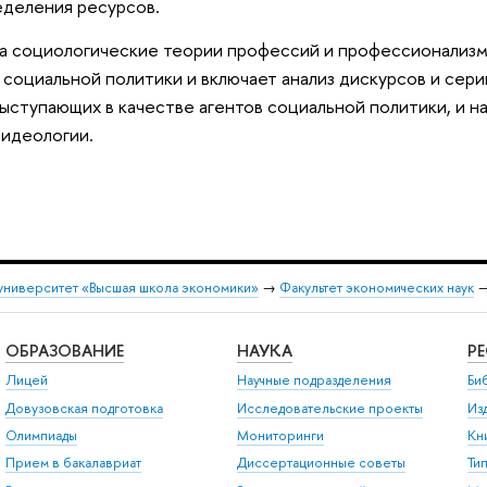
еделения ресурсов.
а социологические теории профессий и профессионализма
 социальной политики и включает анализ дискурсов и сер
ыступающих в качестве агентов социальной политики, и н
 идеологии.
университет «Высшая школа экономики»
→
Факультет экономических наук
ОБРАЗОВАНИЕ
НАУКА
Р
Лицей
Научные подразделения
Би
Довузовская подготовка
Исследовательские проекты
Из
Олимпиады
Мониторинги
Кн
Прием в бакалавриат
Диссертационные советы
Ти