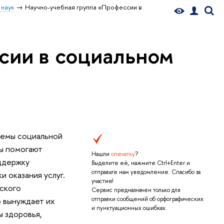
 наук
Научно-учебная группа «Профессии в
сии в социальном
лемы социальной
ты помогают
Нашли
опечатку
?
ддержку
Выделите её, нажмите Ctrl+Enter и
отправьте нам уведомление. Спасибо за
 оказания услуг.
участие!
тского
Сервис предназначен только для
 вынуждает их
отправки сообщений об орфографических
и пунктуационных ошибках.
 здоровья,