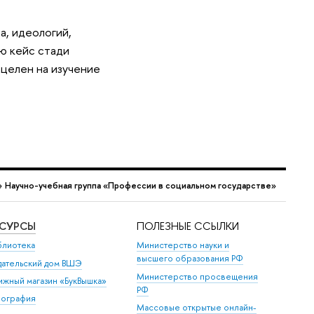
, идеологий,
ию кейс стади
ацелен на изучение
→
Научно-учебная группа «Профессии в социальном государстве»
ЕСУРСЫ
ПОЛЕЗНЫЕ ССЫЛКИ
блиотека
Министерство науки и
высшего образования РФ
дательский дом ВШЭ
Министерство просвещения
ижный магазин «БукВышка»
РФ
пография
Массовые открытые онлайн-