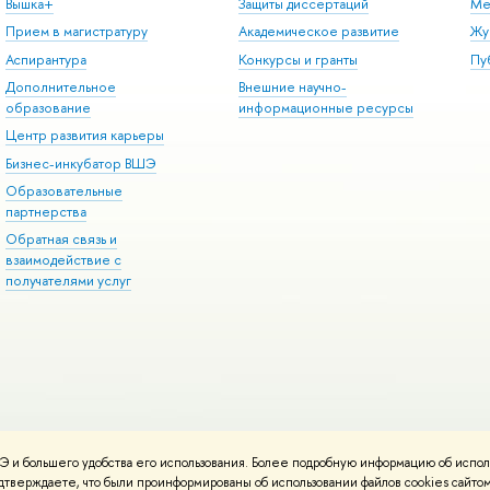
Вышка+
Защиты диссертаций
Ме
Прием в магистратуру
Академическое развитие
Жу
Аспирантура
Конкурсы и гранты
Пу
Дополнительное
Внешние научно-
образование
информационные ресурсы
Центр развития карьеры
Бизнес-инкубатор ВШЭ
Образовательные
партнерства
Обратная связь и
взаимодействие с
получателями услуг
 и большего удобства его использования. Более подробную информацию об испол
онтакты
Условия использования материалов
Политика конфиденциальност
подтверждаете, что были проинформированы об использовании файлов cookies сай
ботаны в
Школе дизайна НИУ ВШЭ