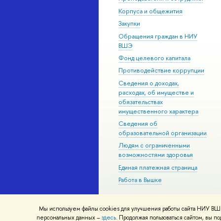
Корпуса и общежития
Закупки
Обращения граждан в НИУ
ВШЭ
Фонд целевого капитала
Противодействие коррупции
Сведения о доходах,
расходах, об имуществе и
обязательствах
имущественного характера
Сведения об
образовательной организации
Людям с ограниченными
возможностями здоровья
Единая платежная страница
Работа в Вышке
Мы используем файлы cookies для улучшения работы сайта НИУ ВШЭ
© НИУ ВШЭ 1993–2026
Адреса и к
персональных данных –
здесь
. Продолжая пользоваться сайтом, вы 
Шрифты HSE Sans и HSE Slab разра