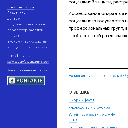
социальной защиты, распр
Романов Павел
Исследование опирается н
Васильевич
доктор
социального государства и
социологических наук,
профессиональных групп, в
профессор кафедры
особенностей развития их
социально-
экономических систем
и социальной политики
e-mail группы:
sociology.professions@gmail.com
Мы в социальных сетях:
Национальный исследовательский 
О ВЫШКЕ
Цифры и факты
Руководство и структура
Устойчивое развитие в НИУ
ВШЭ
Преподаватели и сотрудники