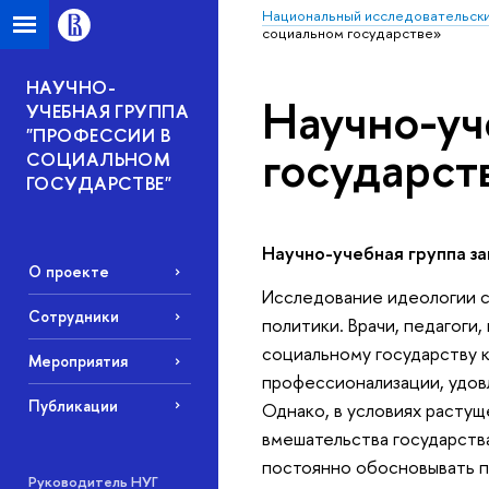
Национальный исследовательски
социальном государстве»
НАУЧНО-
Научно-уч
УЧЕБНАЯ ГРУППА
"ПРОФЕССИИ В
государст
СОЦИАЛЬНОМ
ГОСУДАРСТВЕ"
Научно-учебная группа з
О проекте
Исследование идеологии 
Сотрудники
политики. Врачи, педагоги
социальному государству 
Мероприятия
профессионализации, удовл
Публикации
Однако, в условиях растущ
вмешательства государств
постоянно обосновывать п
Руководитель НУГ