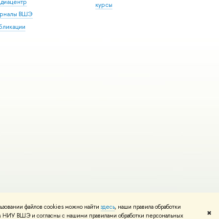
диацентр
курсы
рналы ВШЭ
бликации
ьзовании файлов cookies можно найти
здесь
, наши правила обработки
и
Карта сайта
Редактору
✖
том НИУ ВШЭ и согласны с нашими правилами обработки персональных