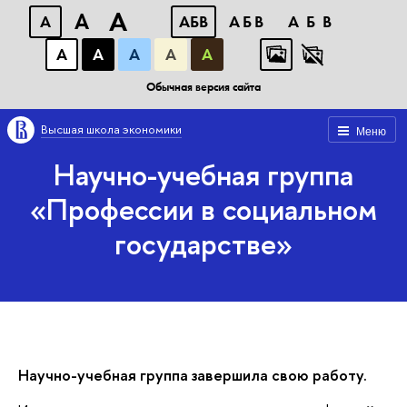
A
A
A
АБВ
АБВ
АБВ
А
А
А
А
А
Обычная версия сайта
Высшая школа экономики
Меню
Научно-учебная группа
«Профессии в социальном
государстве»
Научно-учебная группа завершила свою работу.