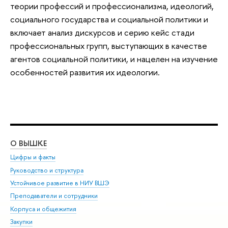
теории профессий и профессионализма, идеологий,
социального государства и социальной политики и
включает анализ дискурсов и серию кейс стади
профессиональных групп, выступающих в качестве
агентов социальной политики, и нацелен на изучение
особенностей развития их идеологии.
О ВЫШКЕ
ОБ
Цифры и факты
Ли
Руководство и структура
Дов
Устойчивое развитие в НИУ ВШЭ
Ол
Преподаватели и сотрудники
При
Корпуса и общежития
Вы
Закупки
При