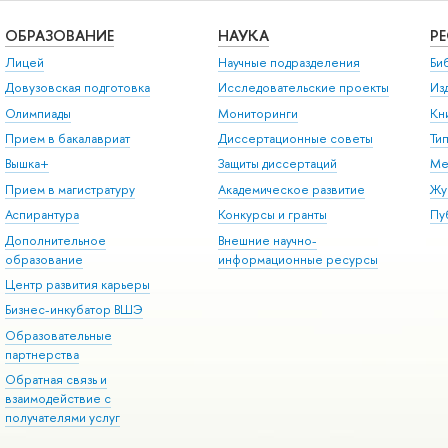
ОБРАЗОВАНИЕ
НАУКА
Р
Лицей
Научные подразделения
Би
Довузовская подготовка
Исследовательские проекты
Из
Олимпиады
Мониторинги
Кн
Прием в бакалавриат
Диссертационные советы
Ти
Вышка+
Защиты диссертаций
Ме
Прием в магистратуру
Академическое развитие
Жу
Аспирантура
Конкурсы и гранты
Пу
Дополнительное
Внешние научно-
образование
информационные ресурсы
Центр развития карьеры
Бизнес-инкубатор ВШЭ
Образовательные
партнерства
Обратная связь и
взаимодействие с
получателями услуг