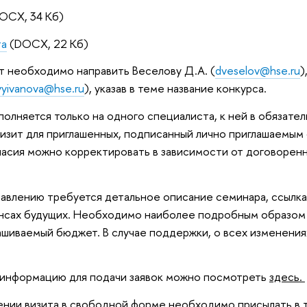
OCX, 34 Кб)
та
(DOCX, 22 Кб)
 необходимо направить Веселову Д.А. (
dveselov@hse.ru
)
vyivanova@hse.ru
), указав в теме название конкурса.
аполняется только на одного специалиста, к ней в обязате
изит для приглашенных, подписанный лично приглашаемым
гласия можно корректировать в зависимости от договоре
авлению требуется детальное описание семинара, ссылка
онсах будущих. Необходимо наиболее подробным образом
шиваемый бюджет. В случае поддержки, о всех изменения
 информацию для подачи заявок можно посмотреть
здесь.
нии визита в свободной форме необходимо присылать в 