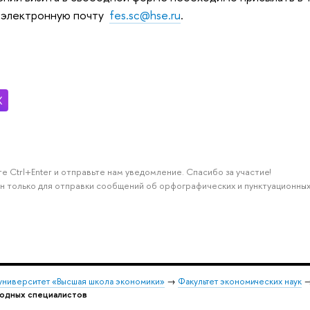
 электронную почту
fes.sc@hse.ru
.
е Ctrl+Enter и отправьте нам уведомление. Спасибо за участие!
н только для отправки сообщений об орфографических и пунктуационных
университет «Высшая школа экономики»
→
Факультет экономических наук
одных специалистов