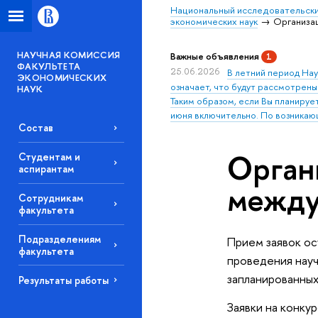
Национальный исследовательски
экономических наук
Организа
НАУЧНАЯ КОМИССИЯ
Важные объявления
1
ФАКУЛЬТЕТА
25.06.2026
В летний период Нау
ЭКОНОМИЧЕСКИХ
означает, что будут рассмотрены
НАУК
Таким образом, если Вы планирует
июня включительно. По возникаю
Состав
Орган
Студентам и
аспирантам
между
Сотрудникам
факультета
Подразделениям
Прием заявок ос
факультета
проведения науч
запланированных
Результаты работы
Заявки на конку