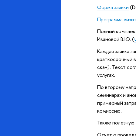
Форма заявки
(D
Программа визи
Полный комплект
Ивановой В.Ю. (
Каждая заявка з
краткосрочный в
скан). Текст со
услугах.
По второму напр
семинарах и ан
примерный запра
комиссию.
Также полезную
Отчет о проведе