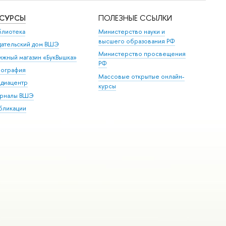
ЕСУРСЫ
ПОЛЕЗНЫЕ ССЫЛКИ
блиотека
Министерство науки и
высшего образования РФ
дательский дом ВШЭ
Министерство просвещения
ижный магазин «БукВышка»
РФ
пография
Массовые открытые онлайн-
диацентр
курсы
рналы ВШЭ
бликации