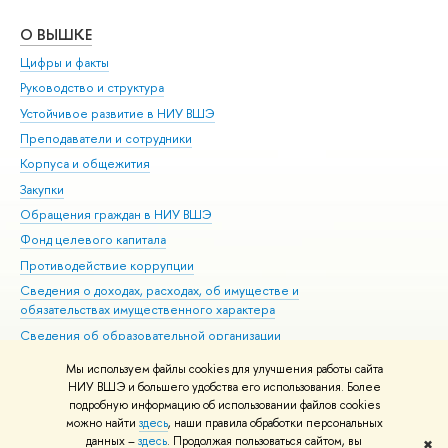
О ВЫШКЕ
ОБ
Цифры и факты
Ли
Руководство и структура
Дов
Устойчивое развитие в НИУ ВШЭ
Ол
Преподаватели и сотрудники
При
Корпуса и общежития
Вы
Закупки
При
Обращения граждан в НИУ ВШЭ
Ас
Фонд целевого капитала
До
Противодействие коррупции
Цен
Сведения о доходах, расходах, об имуществе и
Би
обязательствах имущественного характера
Об
Сведения об образовательной организации
Обр
Людям с ограниченными возможностями здоровья
Мы используем файлы cookies для улучшения работы сайта
Единая платежная страница
НИУ ВШЭ и большего удобства его использования. Более
подробную информацию об использовании файлов cookies
Работа в Вышке
можно найти
здесь
, наши правила обработки персональных
данных –
здесь
. Продолжая пользоваться сайтом, вы
✖