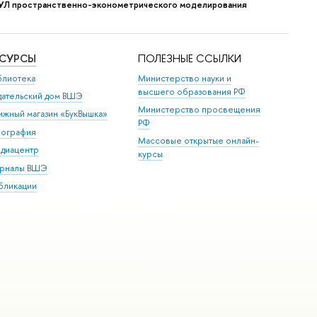
УЛ пространственно-эконометрического моделирования
ЕСУРСЫ
ПОЛЕЗНЫЕ ССЫЛКИ
блиотека
Министерство науки и
высшего образования РФ
дательский дом ВШЭ
Министерство просвещения
ижный магазин «БукВышка»
РФ
пография
Массовые открытые онлайн-
диацентр
курсы
рналы ВШЭ
бликации