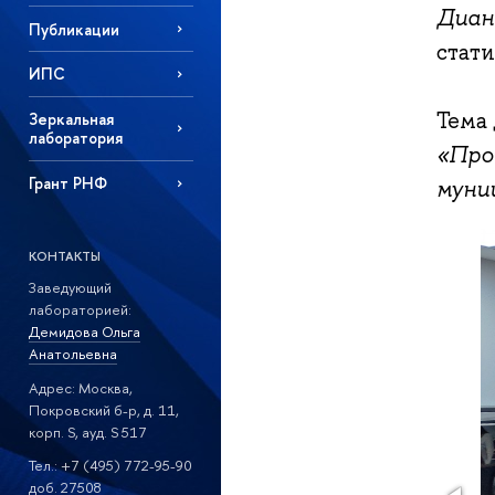
Диан
Публикации
стат
ИПС
Тема 
Зеркальная
лаборатория
«Про
Грант РНФ
муни
КОНТАКТЫ
Заведующий
лабораторией:
Демидова Ольга
Анатольевна
Адрес: Москва,
Покровский б-р, д. 11,
корп. S, ауд. S 517
Тел.: +7 (495) 772-95-90
доб. 27508