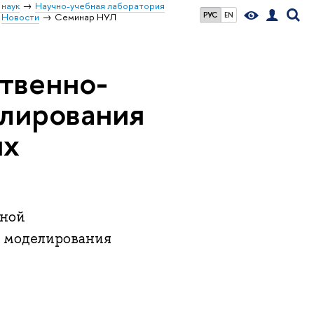
 наук
Научно-учебная лаборатория
РУС
EN
Новости
Семинар НУЛ
твенно-
елирования
их
бной
о моделирования