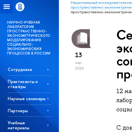
Национальный исследовательски
пространственно-эконометричес
пространственно-эконометричес
НАУЧНО-УЧЕБНАЯ
ЛАБОРАТОРИЯ
Се
ПРОСТРАНСТВЕННО-
ЭКОНОМЕТРИЧЕСКОГО
МОДЕЛИРОВАНИЯ
эк
СОЦИАЛЬНО-
ЭКОНОМИЧЕСКИХ
13
ПРОЦЕССОВ В РОССИИ
со
мар
пр
2024
Сотрудники
Практиканты и
стажёры
12 м
Научные семинары
лабо
соци
Партнеры
Учебные
С до
материалы