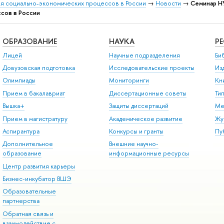
я социально-экономических процессов в России
→
Новости
→
Семинар Н
сов в России
ОБРАЗОВАНИЕ
НАУКА
Р
Лицей
Научные подразделения
Би
Довузовская подготовка
Исследовательские проекты
Из
Олимпиады
Мониторинги
Кн
Прием в бакалавриат
Диссертационные советы
Ти
Вышка+
Защиты диссертаций
Ме
Прием в магистратуру
Академическое развитие
Жу
Аспирантура
Конкурсы и гранты
Пу
Дополнительное
Внешние научно-
образование
информационные ресурсы
Центр развития карьеры
Бизнес-инкубатор ВШЭ
Образовательные
партнерства
Обратная связь и
взаимодействие с