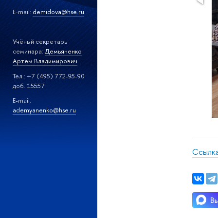
E-mail:
demidova@hse.ru
Учёный секретарь
семинара:
Демьяненко
Артем Владимирович
Тел.: +7 (495) 772-95-90
доб. 15557
E-mail:
a
demyanenko@hse.ru
Ссылка