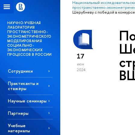
Национальный исследовательски
пространственно-эконометричес
Шерубневу с победой в конкурс
НАУЧНО-УЧЕБНАЯ
ЛАБОРАТОРИЯ
По
ПРОСТРАНСТВЕННО-
ЭКОНОМЕТРИЧЕСКОГО
МОДЕЛИРОВАНИЯ
Ше
СОЦИАЛЬНО-
ЭКОНОМИЧЕСКИХ
17
ПРОЦЕССОВ В РОССИИ
ст
июн
В
2024
Сотрудники
Практиканты и
стажёры
Научные семинары
Партнеры
Учебные
материалы