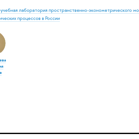
-учебная лаборатория пространственно-эконометрического мо
ических процессов в России
ева
ия
а