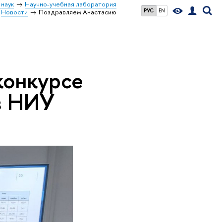
 наук
Научно-учебная лаборатория
РУС
EN
Новости
Поздравляем Анастасию
конкурсе
в НИУ