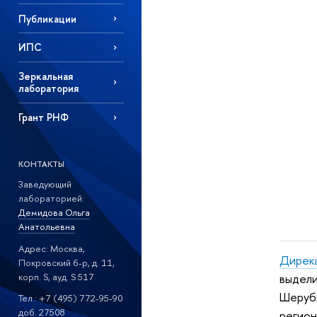
Публикации
ИПС
Зеркальная
лаборатория
Грант РНФ
КОНТАКТЫ
Заведующий
лабораторией:
Демидова Ольга
Анатольевна
Адрес: Москва,
Дирек
Покровский б-р, д. 11,
корп. S, ауд. S 517
выдели
Шерубн
Тел.: +7 (495) 772-95-90
доб. 27508
регион