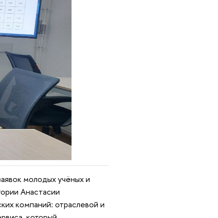
аявок молодых учёных и
тории Анастасии
ких компаний: отраслевой и
ервиса, который