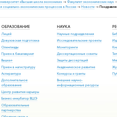
университет «Высшая школа экономики»
→
Факультет экономических наук
я социально-экономических процессов в России
→
Новости
→
Поздравля
ОБРАЗОВАНИЕ
НАУКА
Р
Лицей
Научные подразделения
Би
Довузовская подготовка
Исследовательские проекты
Из
Олимпиады
Мониторинги
Кн
Прием в бакалавриат
Диссертационные советы
Ти
Вышка+
Защиты диссертаций
Ме
Прием в магистратуру
Академическое развитие
Жу
Аспирантура
Конкурсы и гранты
Пу
Дополнительное
Внешние научно-
образование
информационные ресурсы
Центр развития карьеры
Бизнес-инкубатор ВШЭ
Образовательные
партнерства
Обратная связь и