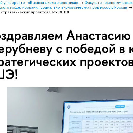
й университет «Высшая школа экономики»
Факультет экономических
кого моделирования социально-экономических процессов в России
е стратегических проектов НИУ ВШЭ!
здравляем Анастасию
рубневу с победой в 
ратегических проекто
ШЭ!