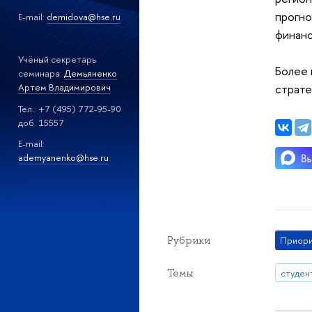
прогно
E-mail:
demidova@hse.ru
финанс
Учёный секретарь
Более 
семинара:
Демьяненко
Артем Владимирович
страте
Тел.: +7 (495) 772-95-90
доб. 15557
E-mail:
a
demyanenko@hse.ru
Рубрики
Приори
Темы
студен