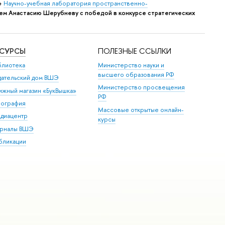
→
Научно-учебная лаборатория пространственно-
ем Анастасию Шерубневу с победой в конкурсе стратегических
ЕСУРСЫ
ПОЛЕЗНЫЕ ССЫЛКИ
блиотека
Министерство науки и
высшего образования РФ
дательский дом ВШЭ
Министерство просвещения
ижный магазин «БукВышка»
РФ
пография
Массовые открытые онлайн-
диацентр
курсы
рналы ВШЭ
бликации