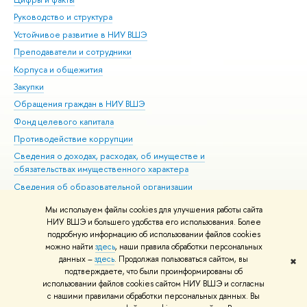
Руководство и структура
Дов
Устойчивое развитие в НИУ ВШЭ
Ол
Преподаватели и сотрудники
При
Корпуса и общежития
Вы
Закупки
При
Обращения граждан в НИУ ВШЭ
Ас
Фонд целевого капитала
До
Противодействие коррупции
Цен
Сведения о доходах, расходах, об имуществе и
Би
обязательствах имущественного характера
Об
Сведения об образовательной организации
Обр
Людям с ограниченными возможностями здоровья
Мы используем файлы cookies для улучшения работы сайта
Единая платежная страница
НИУ ВШЭ и большего удобства его использования. Более
подробную информацию об использовании файлов cookies
Работа в Вышке
можно найти
здесь
, наши правила обработки персональных
данных –
здесь
. Продолжая пользоваться сайтом, вы
✖
Редактору
подтверждаете, что были проинформированы об
© НИУ ВШЭ 1993–2026
Адреса и контакты
Условия использования
использовании файлов cookies сайтом НИУ ВШЭ и согласны
с нашими правилами обработки персональных данных. Вы
материалов
Политика конфиденциальности
Карта сайта