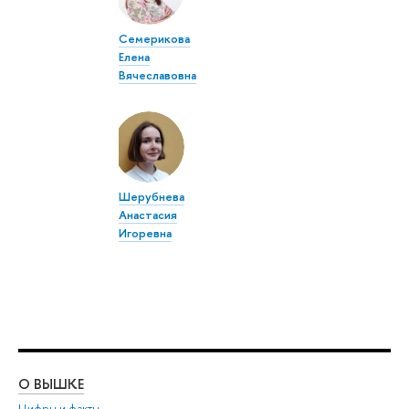
Семерикова
Елена
Вячеславовна
Шерубнева
Анастасия
Игоревна
О ВЫШКЕ
ОБ
Цифры и факты
Ли