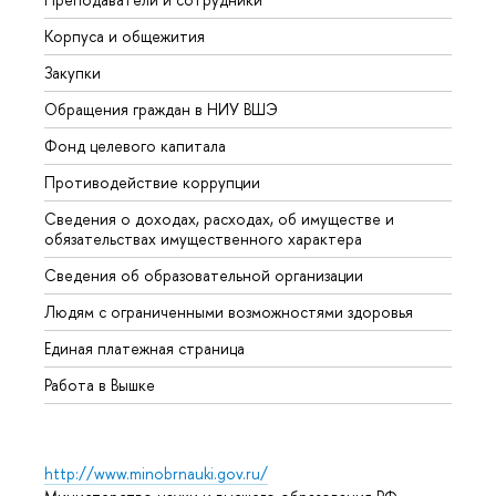
Корпуса и общежития
Вышк
Закупки
Прием
Обращения граждан в НИУ ВШЭ
Аспир
Фонд целевого капитала
Допол
Противодействие коррупции
Центр
Сведения о доходах, расходах, об имуществе и
Бизне
обязательствах имущественного характера
Образ
Сведения об образовательной организации
Обрат
Людям с ограниченными возможностями здоровья
Единая платежная страница
Работа в Вышке
http://www.minobrnauki.gov.ru/