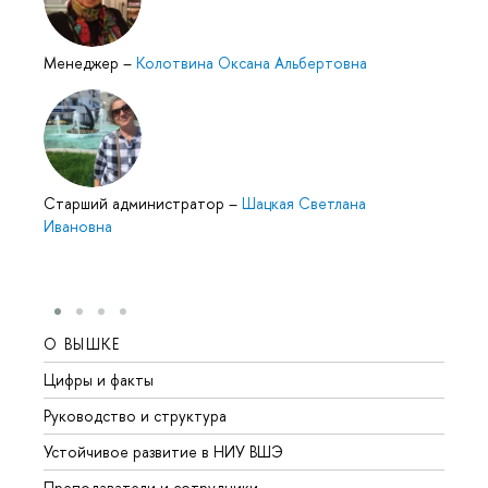
Менеджер
–
Колотвина Оксана Альбертовна
Cтарший администратор
–
Шацкая Светлана
Ивановна
О ВЫШКЕ
ОБР
Цифры и факты
Лице
Руководство и структура
Довуз
Устойчивое развитие в НИУ ВШЭ
Олим
Преподаватели и сотрудники
Прием