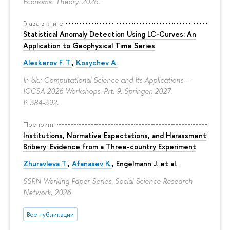
Economic Theory. 2026.
Глава в книге
Statistical Anomaly Detection Using LC-Curves: An
Application to Geophysical Time Series
Aleskerov F. T.
,
Kosychev A.
In bk.: Computational Science and Its Applications –
ICCSA 2026 Workshops. Prt. 9. Springer, 2027.
P. 384-392.
Препринт
Institutions, Normative Expectations, and Harassment
Bribery: Evidence from a Three-country Experiment
Zhuravleva T.
,
Afanasev K.
, Engelmann J. et al.
SSRN Working Paper Series. Social Science Research
Network, 2026
Все публикации