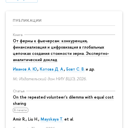
ПУБЛИКАЦИИ
Книга
От фермы к фьючерсам: конкуренция,
финансиализация и цифровизация в глобальных
цепочках создания стоимости зерна. Экспертно-
аналитический доклад
Иванов А. Ю.
,
Котова Д. А.
,
Бовт С. В.
и др.
М.: Издательский дом НИУ ВШЭ, 2026.
Статья
On the repeated volunteer's dilemma with equal cost
sharing
В печати
Amir R., Liu H.,
Mayskaya T.
et al.