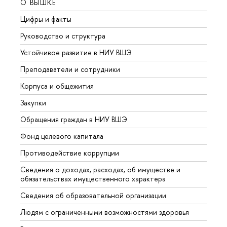
О ВЫШКЕ
ОБР
Цифры и факты
Лице
Руководство и структура
Довуз
Устойчивое развитие в НИУ ВШЭ
Олим
Преподаватели и сотрудники
Прием
Корпуса и общежития
Вышк
Закупки
Прием
Обращения граждан в НИУ ВШЭ
Аспир
Фонд целевого капитала
Допол
Противодействие коррупции
Центр
Сведения о доходах, расходах, об имуществе и
Бизне
обязательствах имущественного характера
Образ
Сведения об образовательной организации
Обрат
Людям с ограниченными возможностями здоровья