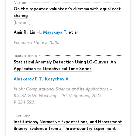
Статья
On the repeated volunteer's dilemma with equal cost
sharing
В печати
Amir R., Liu H.,
Mayskaya T.
et al.
Economic Theory. 2026.
Глава в книге
Statistical Anomaly Detection Using LC-Curves: An
Application to Geophysical Time Series
Aleskerov F. T.
,
Kosychev A.
In bk.: Computational Science and Its Applications –
ICCSA 2026 Workshops. Prt. 9. Springer, 2027.
P. 384-392.
Препринт
Institutions, Normative Expectations, and Harassment
Bribery: Evidence from a Three-country Experiment