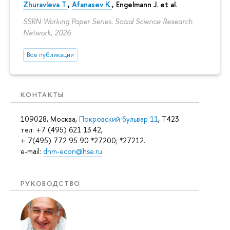
Zhuravleva T.
,
Afanasev K.
, Engelmann J. et al.
SSRN Working Paper Series. Social Science Research
Network, 2026
Все публикации
КОНТАКТЫ
109028, Москва,
Покровский бульвар 11
, T423
тел: +7 (495) 621 13 42,
+ 7(495) 772 95 90 *27200; *27212.
e-mail:
dhm-econ@hse.ru
РУКОВОДСТВО