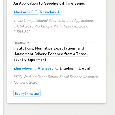
An Application to Geophysical Time Series
Aleskerov F. T.
,
Kosychev A.
In bk.: Computational Science and Its Applications –
ICCSA 2026 Workshops. Prt. 9. Springer, 2027.
P. 384-392.
Препринт
Institutions, Normative Expectations, and
Harassment Bribery: Evidence from a Three-
country Experiment
Zhuravleva T.
,
Afanasev K.
, Engelmann J. et al.
SSRN Working Paper Series. Social Science Research
Network, 2026
Все публикации