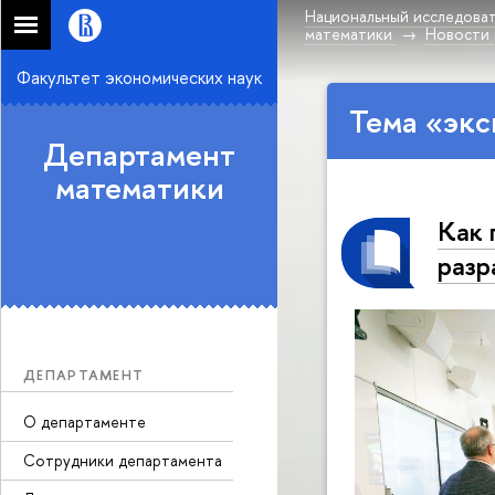
Национальный исследоват
математики
Новости
Факультет экономических наук
Тема «экс
Департамент
математики
Как 
разр
ДЕПАРТАМЕНТ
О департаменте
Сотрудники департамента