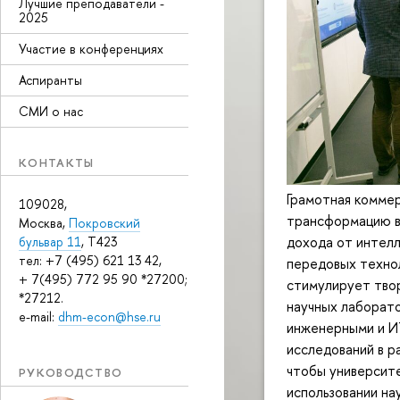
Лучшие преподаватели -
2025
Участие в конференциях
Аспиранты
СМИ о нас
КОНТАКТЫ
Грамотная коммер
109028,
трансформацию в 
Москва,
Покровский
дохода от интел
бульвар 11
, T423
тел: +7 (495) 621 13 42,
передовых технол
+ 7(495) 772 95 90 *27200;
стимулирует тво
*27212.
научных лаборато
e-mail:
dhm-econ@hse.ru
инженерными и ИТ
исследований в ра
чтобы университе
РУКОВОДСТВО
использовании на