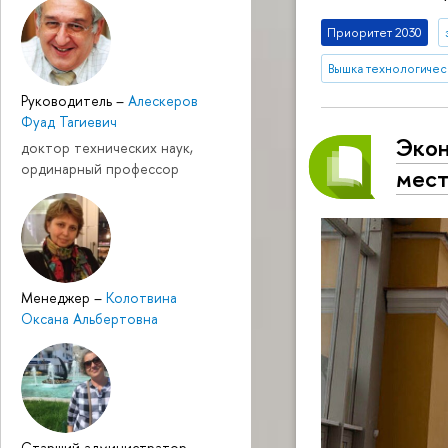
Приоритет 2030
Вышка технологичес
Руководитель
–
Алескеров
Фуад Тагиевич
Экон
доктор технических наук,
ординарный профессор
мест
Менеджер
–
Колотвина
Оксана Альбертовна
Cтарший администратор
–