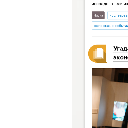
исследователи из
Наука
исследован
репортаж о событи
Угад
экон