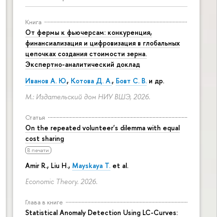
Книга
От фермы к фьючерсам: конкуренция,
финансиализация и цифровизация в глобальных
цепочках создания стоимости зерна.
Экспертно-аналитический доклад
Иванов А. Ю.
,
Котова Д. А.
,
Бовт С. В.
и др.
М.: Издательский дом НИУ ВШЭ, 2026.
Статья
On the repeated volunteer's dilemma with equal
cost sharing
В печати
Amir R., Liu H.,
Mayskaya T.
et al.
Economic Theory. 2026.
Глава в книге
Statistical Anomaly Detection Using LC-Curves: