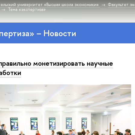
ельский университет «Высшая школа экономики»
Факультет эк
Тема «экспертиза»
пертиза» – Новости
правильно монетизировать научные
аботки