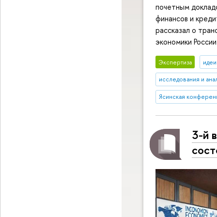
почетным докладо
финансов и кред
рассказал о тра
экономики России
Экспертиза
идеи
исследования и ана
Ясинская конферен
3-й 
сост