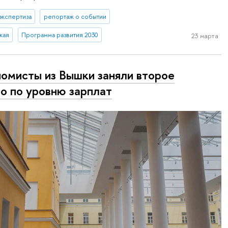
экспертиза
репортаж о событии
кая
Программа развития 2030
23 марта
омисты из Вышки заняли второе
о по уровню зарплат