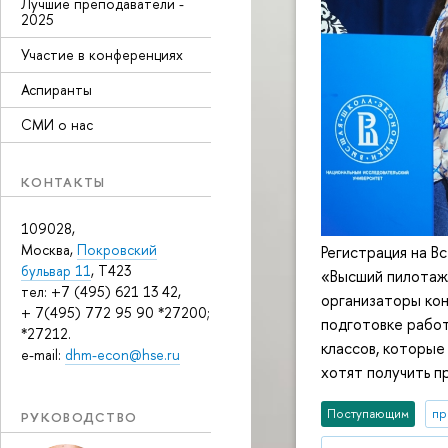
Лучшие преподаватели -
2025
Участие в конференциях
Аспиранты
СМИ о нас
КОНТАКТЫ
109028,
Москва,
Покровский
Регистрация на В
бульвар 11
, T423
«Высший пилотаж»
тел: +7 (495) 621 13 42,
организаторы ко
+ 7(495) 772 95 90 *27200;
подготовке работ
*27212.
классов, которые
e-mail:
dhm-econ@hse.ru
хотят получить 
Поступающим
пр
РУКОВОДСТВО