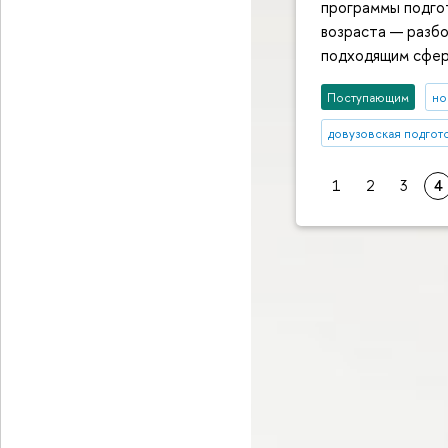
программы подгот
возраста — разбо
подходящим сфер
Поступающим
но
довузовская подгот
1
2
3
4