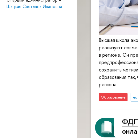
Шацкая Светлана Ивановна
Высшая школа эко
реализуют совмес
в регионе. Он пр
предпрофессионал
сохранить мотиви
образования так,
региона.
Образование
но
ФДП
онла