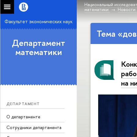
Национальный исследоват
математики
Новости
Факультет экономических наук
Тема «дов
Департамент
математики
Конк
рабо
на н
ДЕПАРТАМЕНТ
О департаменте
Сотрудники департамента