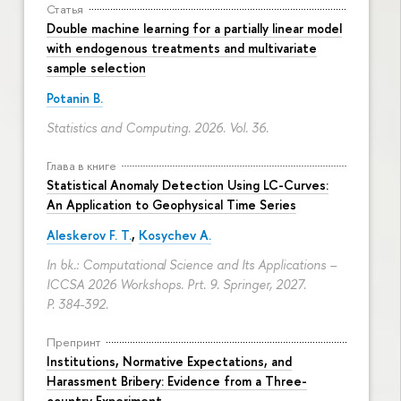
Статья
Double machine learning for a partially linear model
with endogenous treatments and multivariate
sample selection
Potanin B.
Statistics and Computing. 2026. Vol. 36.
Глава в книге
Statistical Anomaly Detection Using LC-Curves:
An Application to Geophysical Time Series
Aleskerov F. T.
,
Kosychev A.
In bk.: Computational Science and Its Applications –
ICCSA 2026 Workshops. Prt. 9. Springer, 2027.
P. 384-392.
Препринт
Institutions, Normative Expectations, and
Harassment Bribery: Evidence from a Three-
country Experiment