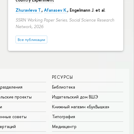
Zhuravleva T.
,
Afanasev K.
, Engelmann J. et al.
SSRN Working Paper Series. Social Science Research
Network, 2026
Все публикации
РЕСУРСЫ
разделения
Библиотека
льские проекты
Издательский дом ВШЭ
и
Книжный магазин «БукВышка»
онные советы
Типография
ертаций
Медиацентр