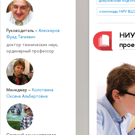
довузовская подгот
олимпиады НИУ ВШ
Руководитель
–
Алескеров
НИУ 
Фуад Тагиевич
прое
доктор технических наук,
ординарный профессор
Менеджер
–
Колотвина
Оксана Альбертовна
Cтарший администратор
–