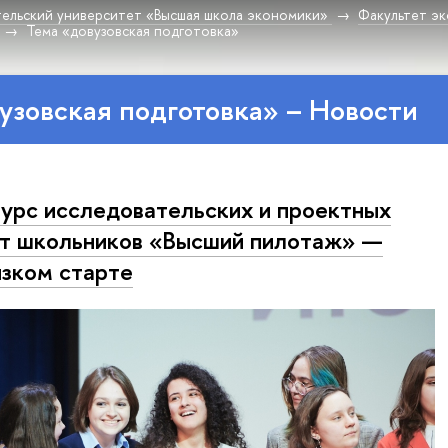
ельский университет «Высшая школа экономики»
Факультет эк
Тема «довузовская подготовка»
узовская подготовка» – Новости
урс исследовательских и проектных
т школьников «Высший пилотаж» —
изком старте