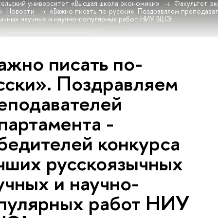
ельский университет «Высшая школа экономики»
Факультет эк
Новости
«Важно писать по-русски». Поздравляем преподава
зычных научных и научно-популярных работ НИУ ВШЭ!
ажно писать по-
сски». Поздравляем
еподавателей
партамента -
бедителей конкурса
чших русскоязычных
учных и научно-
пулярных работ НИУ