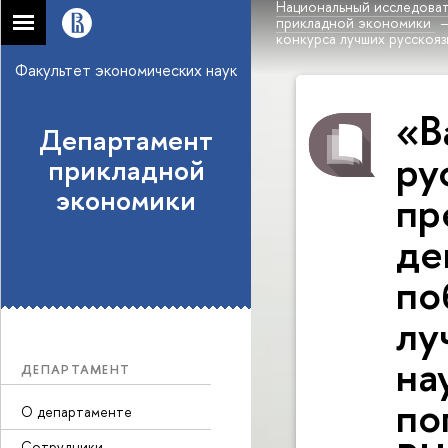
Национальный исследоват
прикладной экономики
конкурса лучших русскоя
Факультет экономических наук
«В
Департамент
ру
прикладной
экономики
пр
де
по
лу
на
ДЕПАРТАМЕНТ
по
О департаменте
Сотрудники