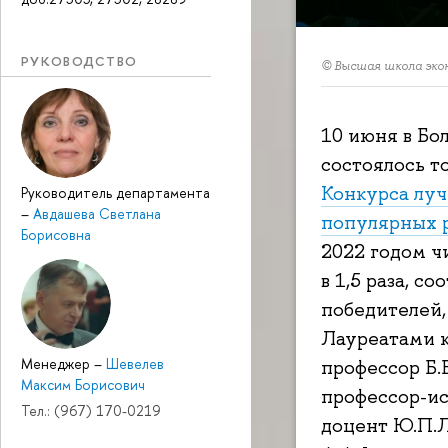
РУКОВОДСТВО
© Высшая школа эко
10 июня в Бо
состоялось т
Конкурса луч
Руководитель департамента
–
Авдашева Светлана
популярных 
Борисовна
2022 годом ч
в 1,5 раза, с
победителей,
Лауреатами к
Менеджер
–
Шевелев
профессор Б.
Максим Борисович
профессор-ис
Тел.: (967) 170-0219
доцент Ю.П.Л