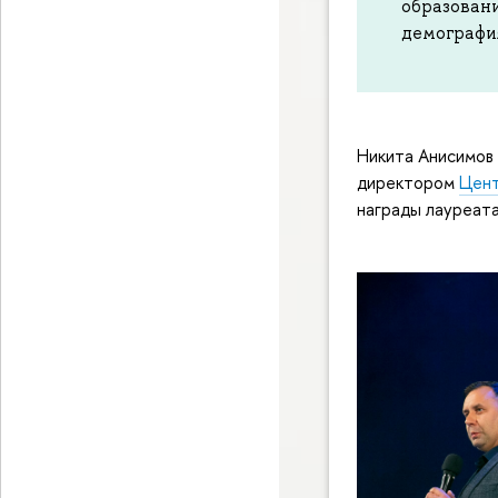
образовани
демография
Никита Анисимов
директором
Цент
награды лауреата