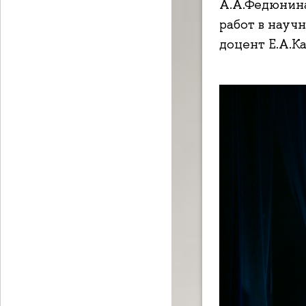
А.А.Федюнина
работ в науч
доцент Е.А.Ка