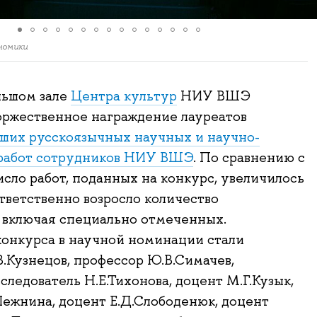
номики
льшом зале
Центра культур
НИУ ВШЭ
оржественное награждение лауреатов
ших русскоязычных научных и научно-
работ сотрудников НИУ ВШЭ
. По сравнению с
исло работ, поданных на конкурс, увеличилось
оответственно возросло количество
 включая специально отмеченных.
онкурса в научной номинации стали
В.Кузнецов, профессор Ю.В.Симачев,
следователь Н.Е.Тихонова, доцент М.Г.Кузык,
ежнина, доцент Е.Д.Слободенюк, доцент