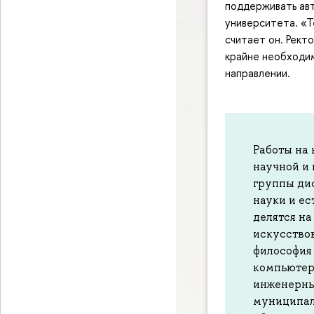
поддерживать ав
университета. «
считает он. Рект
крайне необходим
направлении.
Работы на
научной и 
группы ди
науки и ес
делятся на
искусствов
философия 
компьютерн
инженерные
муниципал