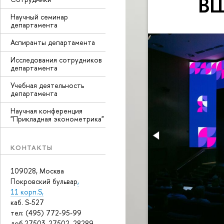
В
Научный семинар
департамента
Аспиранты департамента
Исследования сотрудников
департамента
Учебная деятельность
департамента
Научная конференция
"Прикладная эконометрика"
КОНТАКТЫ
109028, Москва
Покровский бульвар
,
11 корп.S,
каб. S-527
тел: (495) 772-95-99
доб.27503, 27502, 28289