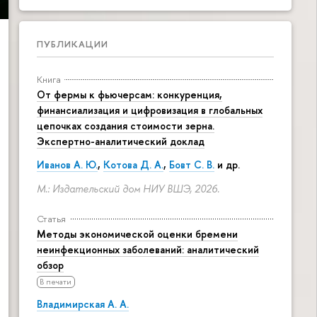
ПУБЛИКАЦИИ
Книга
От фермы к фьючерсам: конкуренция,
финансиализация и цифровизация в глобальных
цепочках создания стоимости зерна.
Экспертно-аналитический доклад
Иванов А. Ю.
,
Котова Д. А.
,
Бовт С. В.
и др.
М.: Издательский дом НИУ ВШЭ, 2026.
Статья
Методы экономической оценки бремени
неинфекционных заболеваний: аналитический
обзор
В печати
Владимирская А. А.