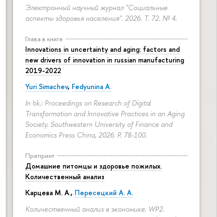
Электронный научный журнал "Социальные
аспекты здоровья населения". 2026. Т. 72. № 4.
Глава в книге
Innovations in uncertainty and aging: factors and
new drivers of innovation in russian manufacturing
2019-2022
Yuri Simachev
,
Fedyunina A.
In bk.: Proceedings on Research of Digital
Transformation and Innovative Practices in an Aging
Society. Southwestern University of Finance and
Economics Press China, 2026.
P. 78-100.
Препринт
Домашние питомцы и здоровье пожилых.
Количественный анализ
Карцева М. А.
,
Пересецкий А. А.
Количественный анализ в экономике. WP2.