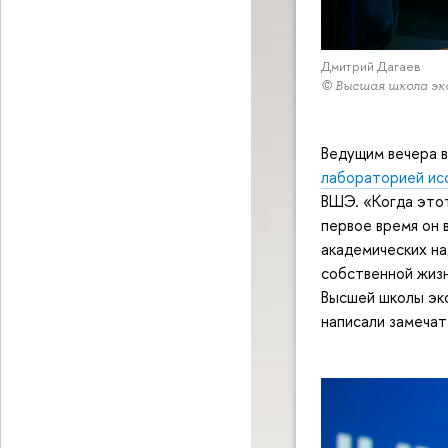
Дмитрий Дагаев
© Высшая школа эк
Ведущим вечера 
лабораторией ис
ВШЭ. «Когда этот
первое время он 
академических на
собственной жизн
Высшей школы эко
написали замечат