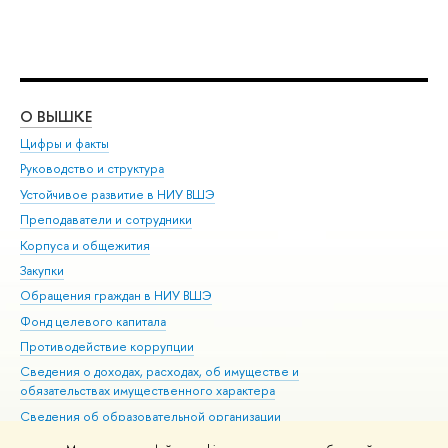
О ВЫШКЕ
ОБ
Цифры и факты
Ли
Руководство и структура
Дов
Устойчивое развитие в НИУ ВШЭ
Ол
Преподаватели и сотрудники
При
Корпуса и общежития
Вы
Закупки
При
Обращения граждан в НИУ ВШЭ
Ас
Фонд целевого капитала
До
Противодействие коррупции
Цен
Сведения о доходах, расходах, об имуществе и
Би
обязательствах имущественного характера
Об
Сведения об образовательной организации
Обр
Людям с ограниченными возможностями здоровья