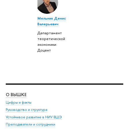
Мельник Денис
Валерьевич
Департамент
теоретической
экономики:
Доцент
О ВЫШКЕ
ОБ
Цифры и факты
Ли
Руководство и структура
Дов
Устойчивое развитие в НИУ ВШЭ
Ол
Преподаватели и сотрудники
При