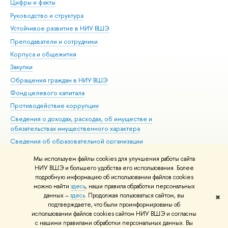
Цифры и факты
Ли
Руководство и структура
Дов
Устойчивое развитие в НИУ ВШЭ
Ол
Преподаватели и сотрудники
При
Корпуса и общежития
Вы
Закупки
При
Обращения граждан в НИУ ВШЭ
Ас
Фонд целевого капитала
До
Противодействие коррупции
Цен
Сведения о доходах, расходах, об имуществе и
Би
обязательствах имущественного характера
Об
Сведения об образовательной организации
Обр
Людям с ограниченными возможностями здоровья
Мы используем файлы cookies для улучшения работы сайта
Единая платежная страница
НИУ ВШЭ и большего удобства его использования. Более
подробную информацию об использовании файлов cookies
Работа в Вышке
можно найти
здесь
, наши правила обработки персональных
данных –
здесь
. Продолжая пользоваться сайтом, вы
✖
Редактору
подтверждаете, что были проинформированы об
© НИУ ВШЭ 1993–2026
Адреса и контакты
Условия использования
использовании файлов cookies сайтом НИУ ВШЭ и согласны
с нашими правилами обработки персональных данных. Вы
материалов
Политика конфиденциальности
Карта сайта