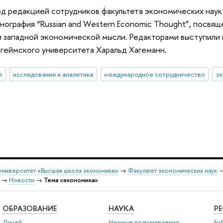
од редакцией сотрудников факультета экономических наук
нография “Russian and Western Economic Thought”, посвя
и западной экономической мысли. Редакторами выступил
геймского университета Харальд Хагеманн.
и
исследования и аналитика
международное сотрудничество
э
университет «Высшая школа экономики»
→
Факультет экономических наук
→
Новости
→
Тема «экономика»
ОБРАЗОВАНИЕ
НАУКА
Р
Лицей
Научные подразделения
Би