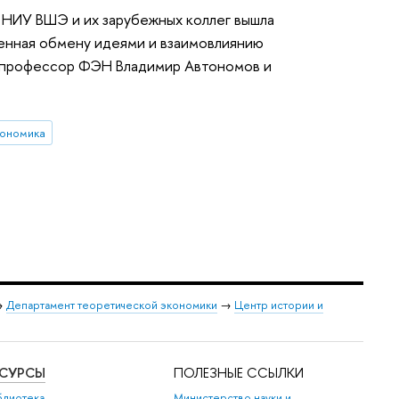
 НИУ ВШЭ и их зарубежных коллег вышла
щенная обмену идеями и взаимовлиянию
и профессор ФЭН Владимир Автономов и
кономика
→
Департамент теоретической экономики
→
Центр истории и
ЕСУРСЫ
ПОЛЕЗНЫЕ ССЫЛКИ
блиотека
Министерство науки и