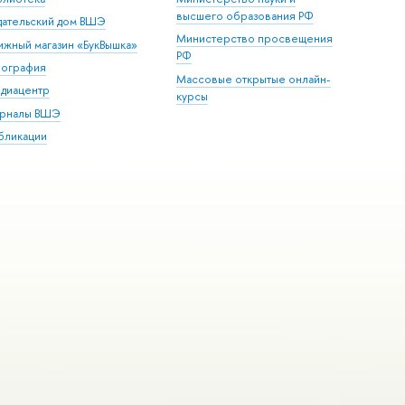
высшего образования РФ
дательский дом ВШЭ
Министерство просвещения
ижный магазин «БукВышка»
РФ
пография
Массовые открытые онлайн-
диацентр
курсы
рналы ВШЭ
бликации