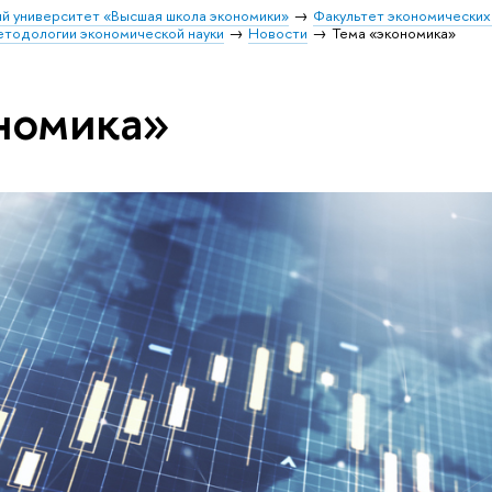
й университет «Высшая школа экономики»
Факультет экономических
етодологии экономической науки
Новости
Тема «экономика»
номика»