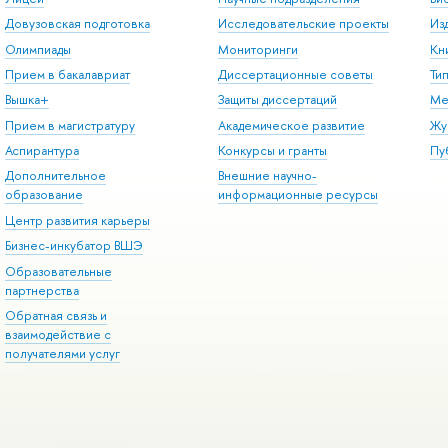
Довузовская подготовка
Исследовательские проекты
Из
Олимпиады
Мониторинги
Кн
Прием в бакалавриат
Диссертационные советы
Ти
Вышка+
Защиты диссертаций
Ме
Прием в магистратуру
Академическое развитие
Жу
Аспирантура
Конкурсы и гранты
Пу
Дополнительное
Внешние научно-
образование
информационные ресурсы
Центр развития карьеры
Бизнес-инкубатор ВШЭ
Образовательные
партнерства
Обратная связь и
взаимодействие с
получателями услуг