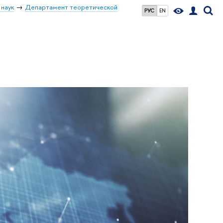
 наук
Департамент теоретической
РУС
EN