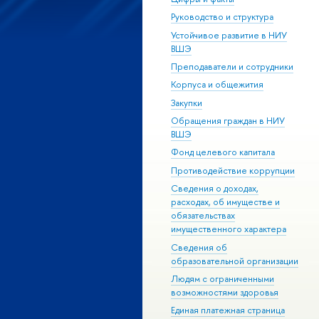
Руководство и структура
Устойчивое развитие в НИУ
ВШЭ
Преподаватели и сотрудники
Корпуса и общежития
Закупки
Обращения граждан в НИУ
ВШЭ
Фонд целевого капитала
Противодействие коррупции
Сведения о доходах,
расходах, об имуществе и
обязательствах
имущественного характера
Сведения об
образовательной организации
Людям с ограниченными
возможностями здоровья
Единая платежная страница