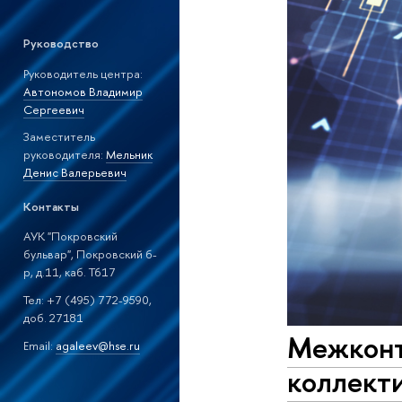
Руководство
Руководитель центра:
Автономов Владимир
Сергеевич
Заместитель
руководителя:
Мельник
Денис Валерьевич
Контакты
АУК "Покровский
бульвар", Покровский б-
р, д.11, каб. T617
Тел: +7 (495) 772-9590,
доб. 27181
Межконт
Email:
agaleev@hse.ru
коллект