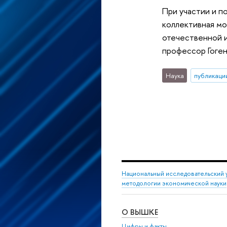
При участии и п
коллективная мо
отечественной 
профессор Гоген
Наука
публикаци
Национальный исследовательский 
методологии экономической науки
О ВЫШКЕ
Цифры и факты