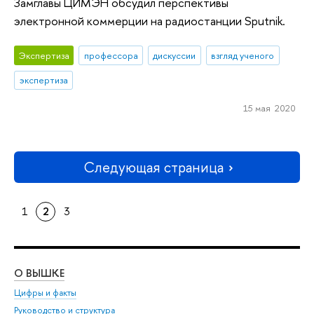
Замглавы ЦИМЭН обсудил перспективы
электронной коммерции на радиостанции Sputnik.
Экспертиза
профессора
дискуссии
взгляд ученого
экспертиза
15 мая 2020
Следующая страница
1
2
3
О ВЫШКЕ
ОБ
Цифры и факты
Ли
Руководство и структура
Дов