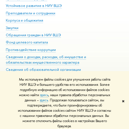
Устойчивое развитие в НИУ ВШЭ
Ол
Преподаватели и сотрудники
При
Корпуса и общежития
Вы
Закупки
При
Обращения граждан в НИУ ВШЭ
Ас
Фонд целевого капитала
До
Противодействие коррупции
Цен
Сведения о доходах, расходах, об имуществе и
Би
обязательствах имущественного характера
Об
Сведения об образовательной организации
Обр
Людям с ограниченными возможностями здоровья
Мы используем файлы cookies для улучшения работы сайта
Единая платежная страница
НИУ ВШЭ и большего удобства его использования. Более
подробную информацию об использовании файлов cookies
Работа в Вышке
можно найти
здесь
, наши правила обработки персональных
данных –
здесь
. Продолжая пользоваться сайтом, вы
✖
Редактору
подтверждаете, что были проинформированы об
© НИУ ВШЭ 1993–2026
Адреса и контакты
Условия использования
использовании файлов cookies сайтом НИУ ВШЭ и согласны
с нашими правилами обработки персональных данных. Вы
материалов
Политика конфиденциальности
Карта сайта
можете отключить файлы cookies в настройках Вашего
Шрифты HSE Sans и HSE Slab разработаны в
Школе дизайна НИУ ВШЭ
браузера.