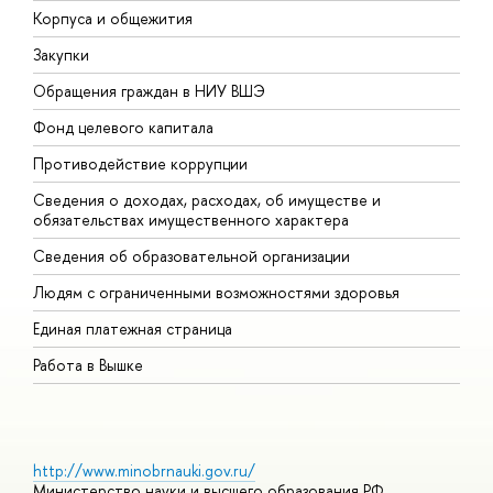
Корпуса и общежития
В
Закупки
П
Обращения граждан в НИУ ВШЭ
А
Фонд целевого капитала
Д
Противодействие коррупции
Ц
Сведения о доходах, расходах, об имуществе и
Б
обязательствах имущественного характера
О
Сведения об образовательной организации
О
Людям с ограниченными возможностями здоровья
Единая платежная страница
Работа в Вышке
http://www.minobrnauki.gov.ru/
Министерство науки и высшего образования РФ