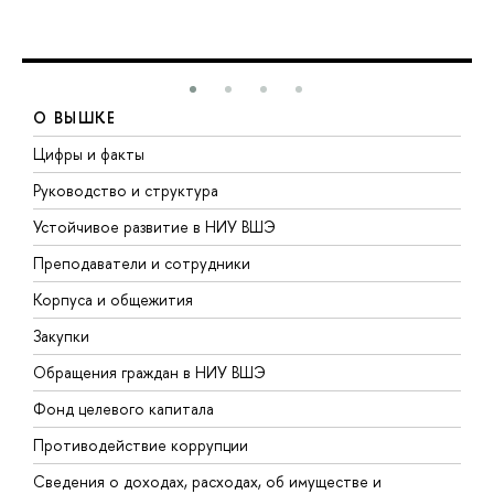
О ВЫШКЕ
Цифры и факты
Л
Руководство и структура
Д
Устойчивое развитие в НИУ ВШЭ
О
Преподаватели и сотрудники
П
Корпуса и общежития
В
Закупки
П
Обращения граждан в НИУ ВШЭ
А
Фонд целевого капитала
Д
Противодействие коррупции
Ц
Сведения о доходах, расходах, об имуществе и
Б