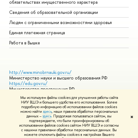
обязательствах имущественного характера
О
Сведения об образовательной организации
О
Людям с ограниченными возможностями здоровья
Единая платежная страница
Работа в Вышке
http://www.minobrnauki.gov.ru/
Министерство науки и высшего образования РФ
https://edu.gov.ru/
Министерство просвещения РФ
https://elearning.hse.ru/mooc
Мы используем файлы cookies для улучшения работы сайта
Массовые открытые онлайн-курсы
НИУ ВШЭ и большего удобства его использования. Более
подробную информацию об использовании файлов cookies
можно найти
здесь
, наши правила обработки персональных
данных –
здесь
. Продолжая пользоваться сайтом, вы
✖
© НИУ ВШЭ 1993–2026
Адреса и контакты
Условия
подтверждаете, что были проинформированы об
использования материалов
Политика конфиденциальности
Карта
использовании файлов cookies сайтом НИУ ВШЭ и согласны
сайта
с нашими правилами обработки персональных данных. Вы
Шрифты HSE Sans и HSE Slab разработаны в
Школе дизайна НИУ
можете отключить файлы cookies в настройках Вашего
ВШЭ