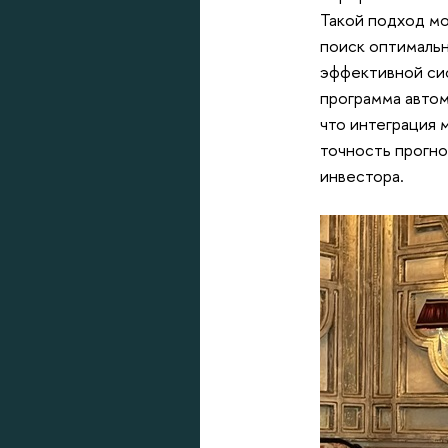
Такой подход мо
поиск оптимальн
эффективной сис
программа автом
что интеграция
точность прогно
инвестора.