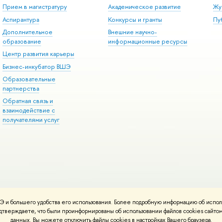
Прием в магистратуру
Академическое развитие
Жу
Аспирантура
Конкурсы и гранты
Пу
Дополнительное
Внешние научно-
образование
информационные ресурсы
Центр развития карьеры
Бизнес-инкубатор ВШЭ
Образовательные
партнерства
Обратная связь и
взаимодействие с
получателями услуг
 и большего удобства его использования. Более подробную информацию об испол
онтакты
Условия использования материалов
Политика конфиденциальност
подтверждаете, что были проинформированы об использовании файлов cookies сай
ботаны в
Школе дизайна НИУ ВШЭ
данных. Вы можете отключить файлы cookies в настройках Вашего браузера.