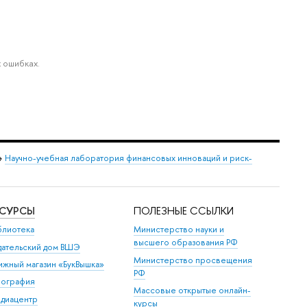
 ошибках.
→
Научно-учебная лаборатория финансовых инноваций и риск-
ЕСУРСЫ
ПОЛЕЗНЫЕ ССЫЛКИ
блиотека
Министерство науки и
высшего образования РФ
дательский дом ВШЭ
Министерство просвещения
ижный магазин «БукВышка»
РФ
пография
Массовые открытые онлайн-
диацентр
курсы