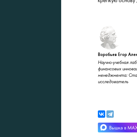
крепкую основу 
Воробьев Егор Але
Научно-учебная ла
финансовых инновац
менеджмента: Ста
исследователь