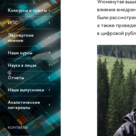
Упомянутая выше
влияние внедрен
Конкурсы и гранты
были рассмотрен
ИПС
а также проведе
в цифровой рубл
Экспертное
мнение
Наши курсы
Наука в лицах
Отчеты
Наши выпускники
Аналитические
материалы
КОНТАКТЫ: