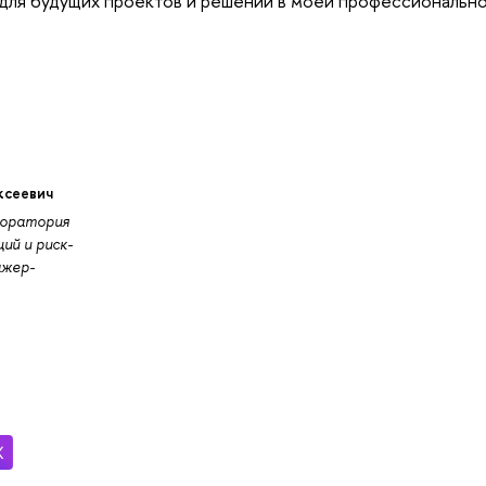
для будущих проектов и решений в моей профессионально
ксеевич
боратория
ий и риск-
жер-