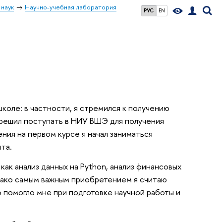
 наук
Научно-учебная лаборатория
РУС
EN
коле: в частности, я стремился к получению
о решил поступать в НИУ ВШЭ для получения
ия на первом курсе я начал заниматься
та.
как анализ данных на Python, анализ финансовых
нако самым важным приобретением я считаю
о помогло мне при подготовке научной работы и