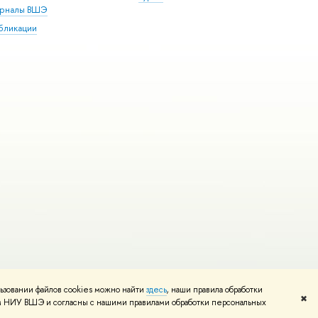
рналы ВШЭ
бликации
ьзовании файлов cookies можно найти
здесь
, наши правила обработки
и
Карта сайта
Редактору
✖
том НИУ ВШЭ и согласны с нашими правилами обработки персональных