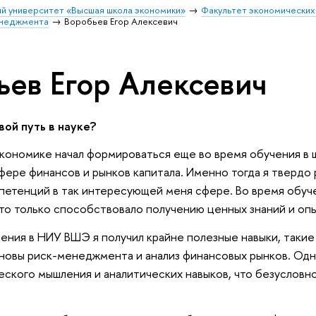
й университет «Высшая школа экономики»
Факультет экономических
енеджмента
Воробьев Егор Алексевич
ьев Егор Алексевич
вой путь в науке?
кономике начал формироваться еще во время обучения в ш
сфере финансов и рынков капитала. Именно тогда я тверд
етенций в так интересующей меня сфере. Во время обучен
то только способствовало получению ценных знаний и опы
ения в НИУ ВШЭ я получил крайне полезные навыки, такие 
новы риск-менеджмента и анализ финансовых рынков. Од
еского мышления и аналитических навыков, что безусловн