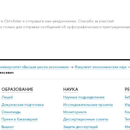
е Ctrl+Enter и отправьте нам уведомление. Спасибо за участие!
н только для отправки сообщений об орфографических и пунктуационных
университет «Высшая школа экономики»
→
Факультет экономических наук
ексевич
ОБРАЗОВАНИЕ
НАУКА
Р
Лицей
Научные подразделения
Би
Довузовская подготовка
Исследовательские проекты
Из
Олимпиады
Мониторинги
Кн
Прием в бакалавриат
Диссертационные советы
Ти
Вышка+
Защиты диссертаций
Ме