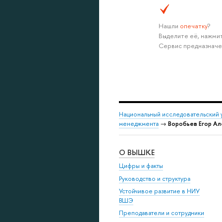
Нашли
опечатку
?
Выделите её, нажмит
Сервис предназначе
Национальный исследовательский 
менеджмента
→
Воробьев Егор Ал
О ВЫШКЕ
Цифры и факты
Руководство и структура
Устойчивое развитие в НИУ
ВШЭ
Преподаватели и сотрудники