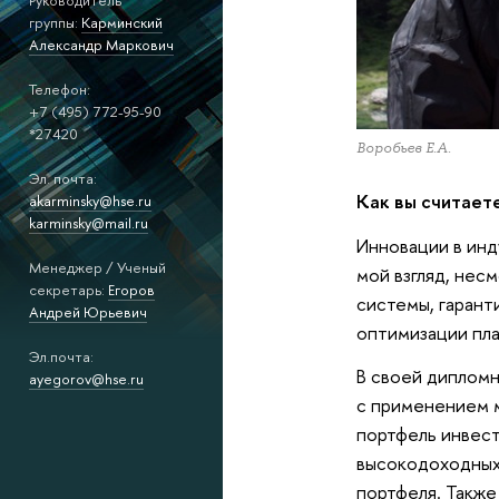
Руководитель
группы:
Карминский
Александр Маркович
Телeфон:
+7 (495) 772-95-90
*27420
Воробьев Е.А.
Эл. почта:
Как вы считает
akarminsky@hse.ru
karminsky@mail.ru
Инновации в инд
Менеджер / Ученый
мой взгляд, нес
секретарь:
Егоров
системы, гарант
Андрей Юрьевич
оптимизации пла
Эл.почта:
В своей дипломн
ayegorov@hse.ru
с применением м
портфель инвест
высокодоходных 
портфеля. Также