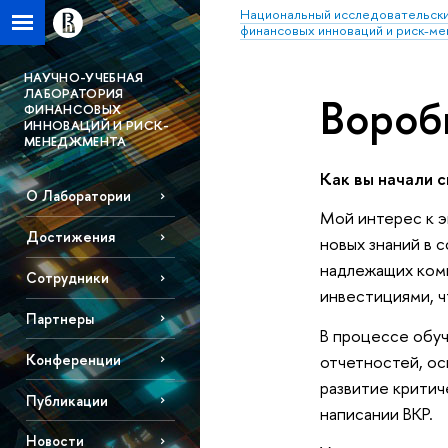
Национальный исследовательски
финансовых инноваций и риск-м
НАУЧНО-УЧЕБНАЯ
ЛАБОРАТОРИЯ
Вороб
ФИНАНСОВЫХ
ИННОВАЦИЙ И РИСК-
МЕНЕДЖМЕНТА
Как вы начали с
О Лаборатории
Мой интерес к э
Достижения
новых знаний в 
надлежащих комп
Сотрудники
инвестициями, ч
Партнеры
В процессе обуч
отчетностей, ос
Конференции
развитие критич
Публикации
написании ВКР.
Новости