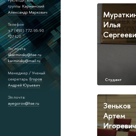
Руководитель
группы:
Карминский
Муратки
Александр Маркович
Илья
Телeфон:
+7 (495) 772-95-90
Сергееви
*27420
Эл. почта:
akarminsky@hse.ru
karminsky@mail.ru
Менеджер / Ученый
секретарь:
Егоров
Андрей Юрьевич
Эл.почта:
Зеньков
ayegorov@hse.ru
Артем
Игоревич