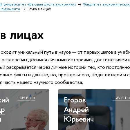
й университет «Высшая школа экономики»
Факультет экономических
енеджмента
Наука в лицах
 в лицах
роходит уникальный путь в науке — от первых шагов в уче
м разделе мы делимся личными историями, достижениями и
рый раскрывается через личные истории тех, кто постоянн
только факты и данные, но, прежде всего, люди, их идеи 
я часть нашего научного сообщества.
кий
Егоров
НИУ ВШЭ
НИУ ВШ
др
Андрей
ч
Юрьевич