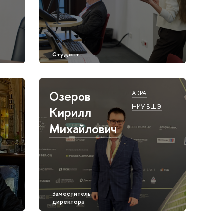
Озеров
Э
АКРА
НИУ ВШЭ
Кирилл
Михайлович