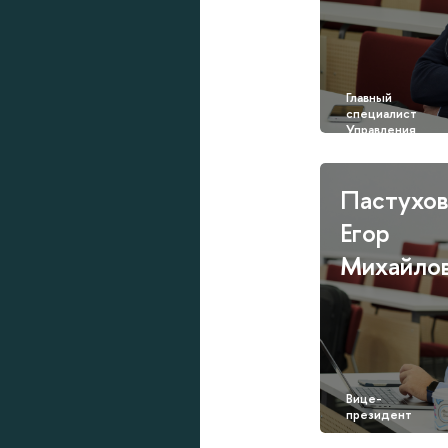
Пастухо
Егор
Михайло