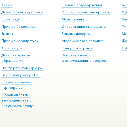
Лицей
Научные подразделения
Би
Довузовская подготовка
Исследовательские проекты
Из
Олимпиады
Мониторинги
Кн
Прием в бакалавриат
Диссертационные советы
Ти
Вышка+
Защиты диссертаций
Ме
Прием в магистратуру
Академическое развитие
Жу
Аспирантура
Конкурсы и гранты
Пу
Дополнительное
Внешние научно-
образование
информационные ресурсы
Центр развития карьеры
Бизнес-инкубатор ВШЭ
Образовательные
партнерства
Обратная связь и
взаимодействие с
получателями услуг