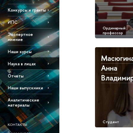
Конкурсы и гранты
ИПС
Экспертное
мнение
Наши курсы
Масюгин
Наука в лицах
Анна
Владими
Отчеты
Наши выпускники
Аналитические
материалы
КОНТАКТЫ: