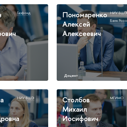
н
Пономаренко
Газфонд
НИУ ВШ
Банк Росс
Алексей
рович
Алексеевич
а
Столбов
НИУ ВШЭ
МГИМО
Михаил
дровна
Иосифович