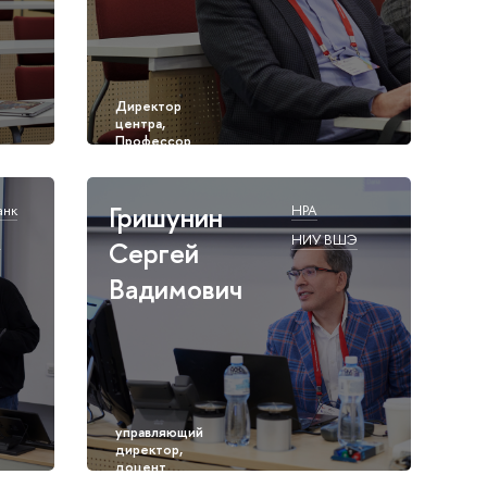
Гришунин
анк
НРА
Э
НИУ ВШЭ
Сергей
Вадимович