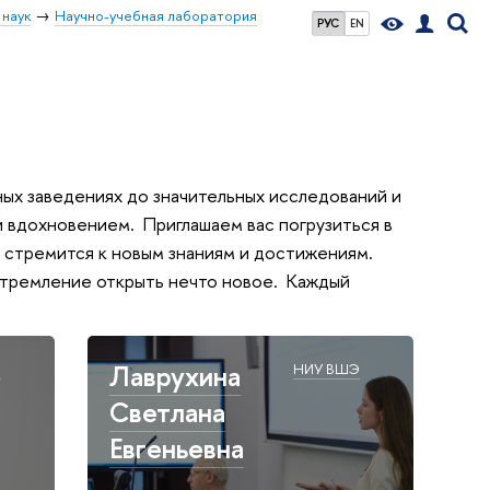
 наук
Научно-учебная лаборатория
РУС
EN
бных заведениях до значительных исследований и
 вдохновением. Приглашаем вас погрузиться в
о стремится к новым знаниям и достижениям.
и стремление открыть нечто новое. Каждый
Лаврухина
Э
НИУ ВШЭ
Светлана
Евгеньевна