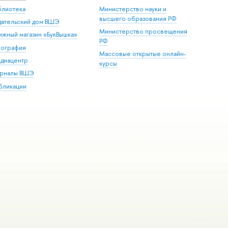
блиотека
Министерство науки и
высшего образования РФ
дательский дом ВШЭ
Министерство просвещения
ижный магазин «БукВышка»
РФ
пография
Массовые открытые онлайн-
диацентр
курсы
рналы ВШЭ
бликации