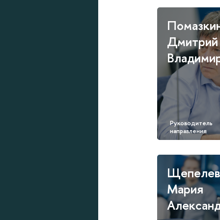
Помазки
Дмитрий
Владими
Щепелев
Мария
Алексан