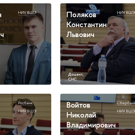
н
Поляков
НИУ ВШЭ
НИУ ВШ
Константин
ч
Львович
Войтов
Росбанк
Сбербан
НИУ ВШЭ
НИУ ВШ
Николай
Владимирович