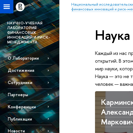
Национальный исследовательски
финансовых инноваций и риск-м
НАУЧНО-УЧЕБНАЯ
ЛАБОРАТОРИЯ
Наука
ФИНАНСОВЫХ
ИННОВАЦИЙ И РИСК-
МЕНЕДЖМЕНТА
Каждый из нас п
О Лаборатории
открытий. В это
мир науки, кото
Достижения
Наука — это не 
Сотрудники
человек — важна
Партнеры
Карминс
Конференции
Алексан
Публикации
Маркови
Новости