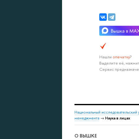
Нашли
опечатку
?
Выделите её, нажмит
Сервис предназначе
Национальный исследовательский 
менеджмента
→
Наука в лицах
О ВЫШКЕ