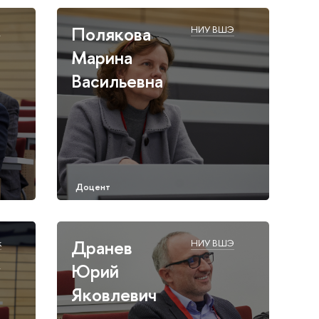
Полякова
Э
НИУ ВШЭ
Марина
Васильевна
Дранев
к
НИУ ВШЭ
Э
Юрий
Яковлевич