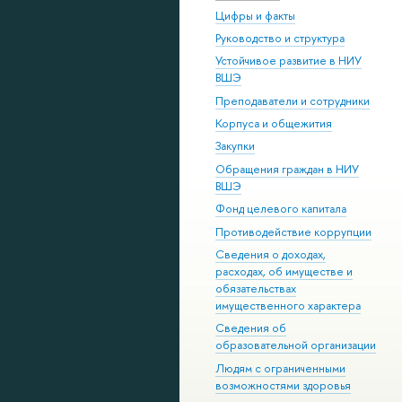
Цифры и факты
Руководство и структура
Устойчивое развитие в НИУ
ВШЭ
Преподаватели и сотрудники
Корпуса и общежития
Закупки
Обращения граждан в НИУ
ВШЭ
Фонд целевого капитала
Противодействие коррупции
Сведения о доходах,
расходах, об имуществе и
обязательствах
имущественного характера
Сведения об
образовательной организации
Людям с ограниченными
возможностями здоровья