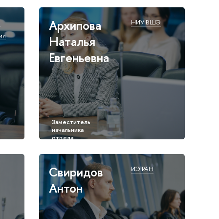
Архипова
Э
НИУ ВШЭ
ии
Наталья
Евгеньевна
Свиридов
ИЭ РАН
Антон