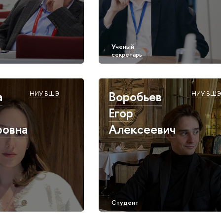
а
Воробьев
НИУ ВШЭ
НИУ ВШ
Егор
ровна
Алексеевич