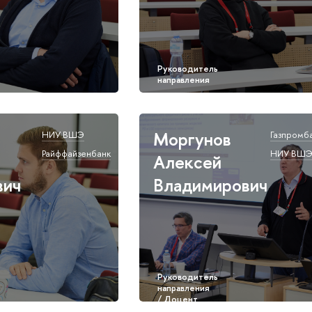
в
Моргунов
НИУ ВШЭ
Газпромб
Райффайзенбанк
НИУ ВШ
Алексей
вич
Владимирович