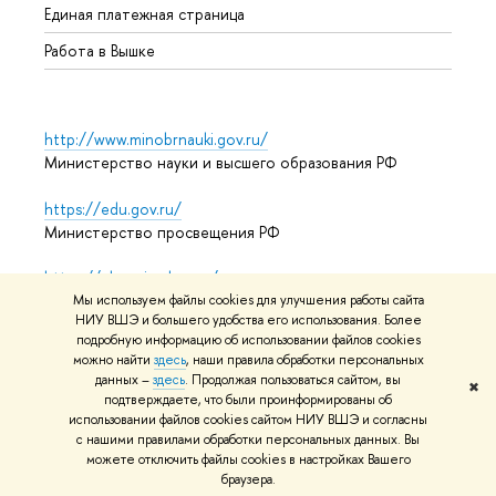
Единая платежная страница
Работа в Вышке
http://www.minobrnauki.gov.ru/
Министерство науки и высшего образования РФ
https://edu.gov.ru/
Министерство просвещения РФ
https://elearning.hse.ru/mooc
Массовые открытые онлайн-курсы
Мы используем файлы cookies для улучшения работы сайта
НИУ ВШЭ и большего удобства его использования. Более
подробную информацию об использовании файлов cookies
можно найти
здесь
, наши правила обработки персональных
данных –
здесь
. Продолжая пользоваться сайтом, вы
© НИУ ВШЭ 1993–2026
Адреса и контакты
Условия
✖
подтверждаете, что были проинформированы об
использования материалов
Политика конфиденциальности
использовании файлов cookies сайтом НИУ ВШЭ и согласны
Карта сайта
с нашими правилами обработки персональных данных. Вы
можете отключить файлы cookies в настройках Вашего
Редактору
браузера.