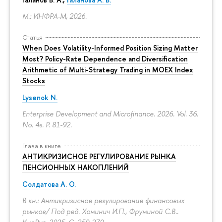
М.: ИНФРА-М, 2026.
Статья
When Does Volatility-Informed Position Sizing Matter
Most? Policy-Rate Dependence and Diversification
Arithmetic of Multi-Strategy Trading in MOEX Index
Stocks
Lysenok N.
Enterprise Development and Microfinance. 2026. Vol. 36.
No. 4s.
P. 81-92.
Глава в книге
АНТИКРИЗИСНОЕ РЕГУЛИРОВАНИЕ РЫНКА
ПЕНСИОННЫХ НАКОПЛЕНИЙ
Солдатова А. О.
В кн.: Антикризисное регулирование финансовых
рынков/ Под ред. Хоминич И.П., Фруминой С.В..