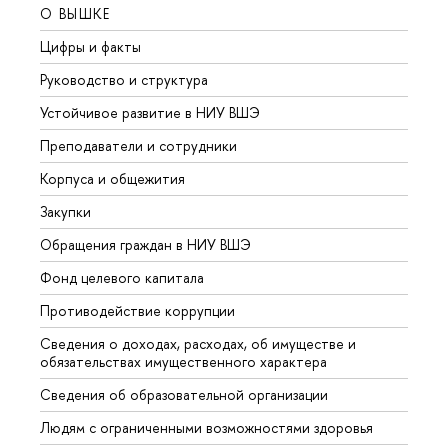
О ВЫШКЕ
ОБР
Цифры и факты
Лице
Руководство и структура
Довуз
Устойчивое развитие в НИУ ВШЭ
Олим
Преподаватели и сотрудники
Прием
Корпуса и общежития
Вышк
Закупки
Прием
Обращения граждан в НИУ ВШЭ
Аспир
Фонд целевого капитала
Допол
Противодействие коррупции
Центр
Сведения о доходах, расходах, об имуществе и
Бизне
обязательствах имущественного характера
Образ
Сведения об образовательной организации
Обрат
Людям с ограниченными возможностями здоровья