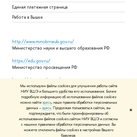
Единая платежная страница
Работа в Вышке
http://www.minobrnauki.gov.ru/
Министерство науки и высшего образования РФ
https://edu.gov.ru/
Министерство просвещения РФ
https://elearning.hse.ru/mooc
Массовые открытые онлайн-курсы
Мы используем файлы cookies для улучшения работы сайта
НИУ ВШЭ и большего удобства его использования. Более
подробную информацию об использовании файлов cookies
можно найти
здесь
, наши правила обработки персональных
данных –
здесь
. Продолжая пользоваться сайтом, вы
© НИУ ВШЭ 1993–2026
Адреса и контакты
Условия
✖
подтверждаете, что были проинформированы об
использования материалов
Политика конфиденциальности
использовании файлов cookies сайтом НИУ ВШЭ и согласны
Карта сайта
с нашими правилами обработки персональных данных. Вы
можете отключить файлы cookies в настройках Вашего
Редактору
браузера.