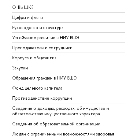
О ВЫШКЕ
ОБР
Цифры и факты
Лице
Руководство и структура
Довуз
Устойчивое развитие в НИУ ВШЭ
Олим
Преподаватели и сотрудники
Прием
Корпуса и общежития
Вышк
Закупки
Прием
Обращения граждан в НИУ ВШЭ
Аспир
Фонд целевого капитала
Допол
Противодействие коррупции
Центр
Сведения о доходах, расходах, об имуществе и
Бизне
обязательствах имущественного характера
Образ
Сведения об образовательной организации
Обрат
Людям с ограниченными возможностями здоровья