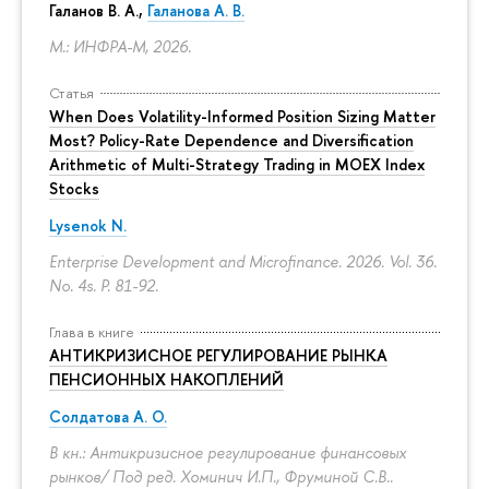
Галанов В. А.,
Галанова А. В.
М.: ИНФРА-М, 2026.
Статья
When Does Volatility-Informed Position Sizing Matter
Most? Policy-Rate Dependence and Diversification
Arithmetic of Multi-Strategy Trading in MOEX Index
Stocks
Lysenok N.
Enterprise Development and Microfinance. 2026. Vol. 36.
No. 4s.
P. 81-92.
Глава в книге
АНТИКРИЗИСНОЕ РЕГУЛИРОВАНИЕ РЫНКА
ПЕНСИОННЫХ НАКОПЛЕНИЙ
Солдатова А. О.
В кн.: Антикризисное регулирование финансовых
рынков/ Под ред. Хоминич И.П., Фруминой С.В..