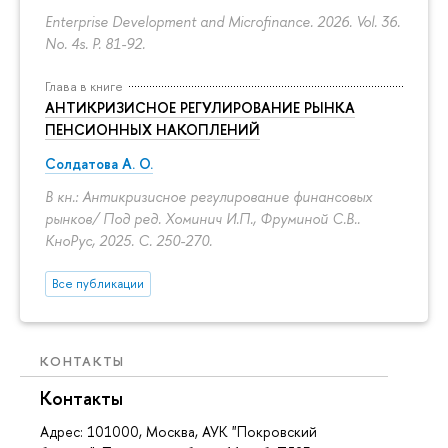
Enterprise Development and Microfinance. 2026. Vol. 36.
No. 4s.
P. 81-92.
Глава в книге
АНТИКРИЗИСНОЕ РЕГУЛИРОВАНИЕ РЫНКА
ПЕНСИОННЫХ НАКОПЛЕНИЙ
Солдатова А. О.
В кн.: Антикризисное регулирование финансовых
рынков/ Под ред. Хоминич И.П., Фруминой С.В..
КноРус, 2025.
С. 250-270.
Все публикации
КОНТАКТЫ
Контакты
Адрес: 101000, Москва, АУК "Покровский