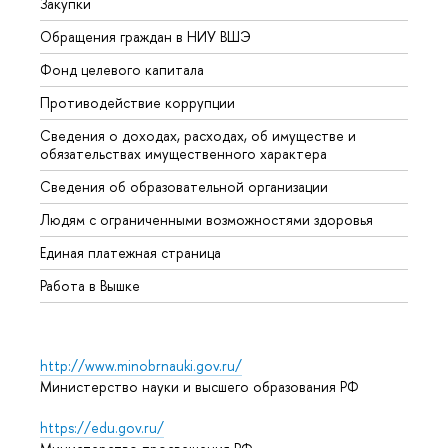
Закупки
Прием
Обращения граждан в НИУ ВШЭ
Аспир
Фонд целевого капитала
Допол
Противодействие коррупции
Центр
Сведения о доходах, расходах, об имуществе и
Бизне
обязательствах имущественного характера
Образ
Сведения об образовательной организации
Обрат
Людям с ограниченными возможностями здоровья
Единая платежная страница
Работа в Вышке
http://www.minobrnauki.gov.ru/
Министерство науки и высшего образования РФ
https://edu.gov.ru/