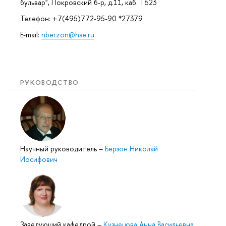
бульвар", Покровский б-р, д.11, каб. Т523
Телефон: +7(495)772-95-90 *27379
E-mail:
nberzon@hse.ru
РУКОВОДСТВО
Научный руководитель
–
Берзон Николай
Иосифович
Заведующий кафедрой
–
Кузнецова Анна Васильевна