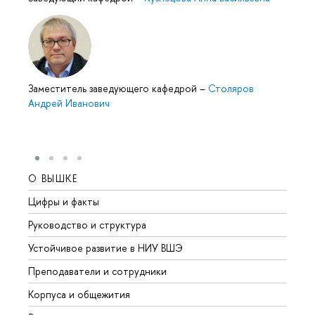
Заместитель заведующего кафедрой
–
Столяров
Андрей Иванович
О ВЫШКЕ
ОБР
Цифры и факты
Лице
Руководство и структура
Довуз
Устойчивое развитие в НИУ ВШЭ
Олим
Преподаватели и сотрудники
Прием
Корпуса и общежития
Вышк