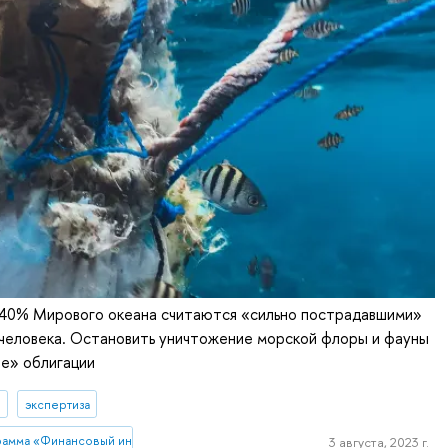
40% Мирового океана считаются «сильно пострадавшими»
 человека. Остановить уничтожение морской флоры и фауны
е» облигации
И
экспертиза
рамма «Финансовый инжиниринг»
3 августа, 2023 г.