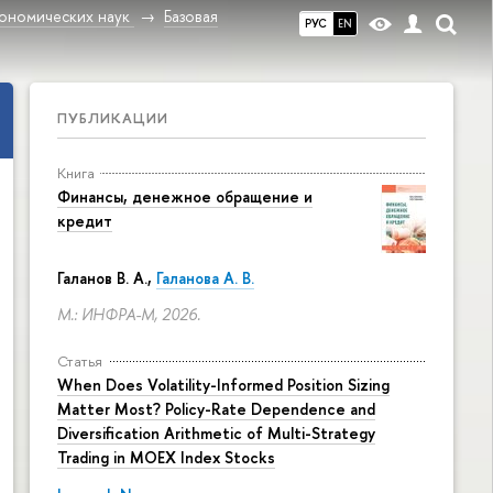
ономических наук
Базовая
РУС
EN
ПУБЛИКАЦИИ
Книга
Финансы, денежное обращение и
кредит
Галанов В. А.,
Галанова А. В.
М.: ИНФРА-М, 2026.
Статья
When Does Volatility-Informed Position Sizing
Matter Most? Policy-Rate Dependence and
Diversification Arithmetic of Multi-Strategy
Trading in MOEX Index Stocks