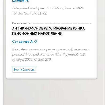
Lysenok N.
Enterprise Development and Microfinance. 2026.
Vol. 36. No. 4s.
P. 81-92.
Глава в книге
АНТИКРИЗИСНОЕ РЕГУЛИРОВАНИЕ РЫНКА
ПЕНСИОННЫХ НАКОПЛЕНИЙ
Солдатова А. О.
В кн.: Антикризисное регулирование финансовых
рынков/ Под ред. Хоминич И.П., Фруминой С.В..
КноРус, 2025.
С. 250-270.
Все публикации