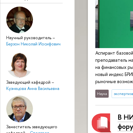
Научный руководитель
–
Берзон Николай Иосифович
Аспирант базово
преподаватель м
на финансовых ры
новый индекс БР
рыночные возмож
Заведующий кафедрой
–
Кузнецова Анна Васильевна
Наука
экспертиза
В Н
фору
Заместитель заведующего
кафедрой
–
Столяров