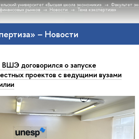
ельский университет «Высшая школа экономики»
Факультет эк
 финансовых рынков
Новости
Тема «экспертиза»
пертиза» – Новости
ВШЭ договорился о запуске
естных проектов с ведущими вузами
илии