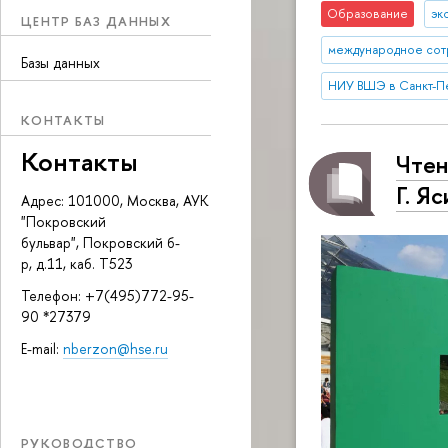
Образование
эк
ЦЕНТР БАЗ ДАННЫХ
международное сот
Базы данных
НИУ ВШЭ в Санкт-П
КОНТАКТЫ
Контакты
Чтен
Г. Я
Адрес: 101000, Москва, АУК
"Покровский
бульвар", Покровский б-
р, д.11, каб. Т523
Телефон: +7(495)772-95-
90 *27379
E-mail:
nberzon@hse.ru
РУКОВОДСТВО