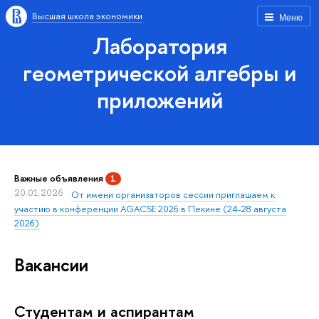
Высшая школа экономики
Меню
Лаборатория
геометрической алгебры и
приложений
Важные объявления
1
20.01.2026
От имени организаторов сессии приглашаем к
участию в конференции AGACSE 2026 в Пекине (24-28 августа
2026)
Вакансии
Студентам и аспирантам