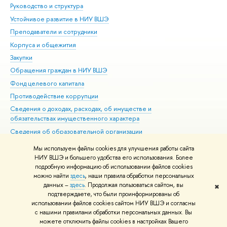
Руководство и структура
Дов
Устойчивое развитие в НИУ ВШЭ
Ол
Преподаватели и сотрудники
При
Корпуса и общежития
Вы
Закупки
При
Обращения граждан в НИУ ВШЭ
Ас
Фонд целевого капитала
До
Противодействие коррупции
Цен
Сведения о доходах, расходах, об имуществе и
Би
обязательствах имущественного характера
Об
Сведения об образовательной организации
Обр
Людям с ограниченными возможностями здоровья
Мы используем файлы cookies для улучшения работы сайта
Единая платежная страница
НИУ ВШЭ и большего удобства его использования. Более
подробную информацию об использовании файлов cookies
Работа в Вышке
можно найти
здесь
, наши правила обработки персональных
данных –
здесь
. Продолжая пользоваться сайтом, вы
✖
Редактору
подтверждаете, что были проинформированы об
© НИУ ВШЭ 1993–2026
Адреса и контакты
Условия использования
использовании файлов cookies сайтом НИУ ВШЭ и согласны
с нашими правилами обработки персональных данных. Вы
материалов
Политика конфиденциальности
Карта сайта
можете отключить файлы cookies в настройках Вашего
Шрифты HSE Sans и HSE Slab разработаны в
Школе дизайна НИУ ВШЭ