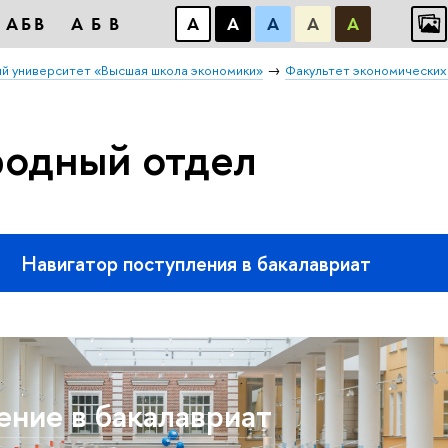
АБВ
АБВ
А
А
А
А
А
й университет «Высшая школа экономики»
Факультет экономических
одный отдел
Навигатор поступления в бакалавриат
ние в бакалавриат