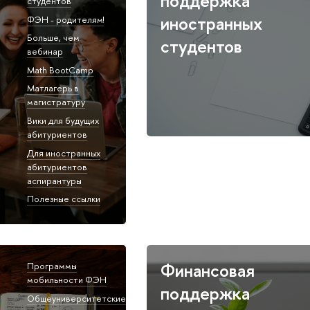
поддержка
студентов
иностранных
ФЭН - родителям!
Больше, чем
студентов
вебинар
Math BootCamp
Матлагерь в
магистратуру
Вики для будущих
абитуриентов
Для иностранных
абитуриентов
аспирантуры
Полезные ссылки
Финансовая
Программы
мобильности ФЭН
поддержка
Общеуниверситетские