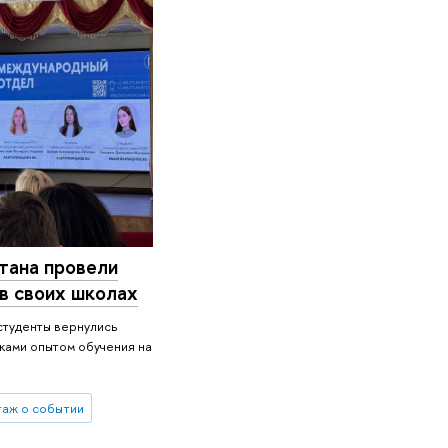
тана провели
в своих школах
студенты вернулись
ками опытом обучения на
аж о событии