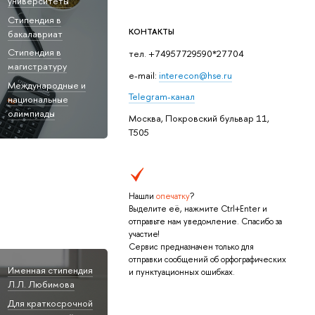
университеты"
Стипендия в
КОНТАКТЫ
бакалавриат
Стипендия в
тел. +74957729590*27704
магистратуру
e-mail:
interecon@hse.ru
Международные и
Telegram-канал
национальные
олимпиады
Москва, Покровский бульвар 11,
T505
Нашли
опечатку
?
Выделите её, нажмите Ctrl+Enter и
отправьте нам уведомление. Спасибо за
участие!
Сервис предназначен только для
отправки сообщений об орфографических
Именная стипендия
и пунктуационных ошибках.
Л.Л. Любимова
Для краткосрочной