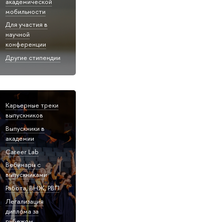
академической
мобильности
Для участия в
научной
конференции
Другие стипендии
Карьерные треки
выпускников
Выпускники в
академии
Career Lab
Вебинары с
выпускниками
Работа, ВНЖ, РВП
Легализация
диплома за
рубежом