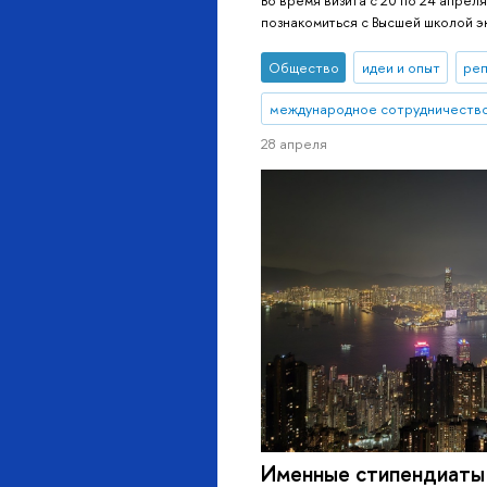
познакомиться с Высшей школой 
Общество
идеи и опыт
реп
международное сотрудничеств
28 апреля
Именные стипендиаты