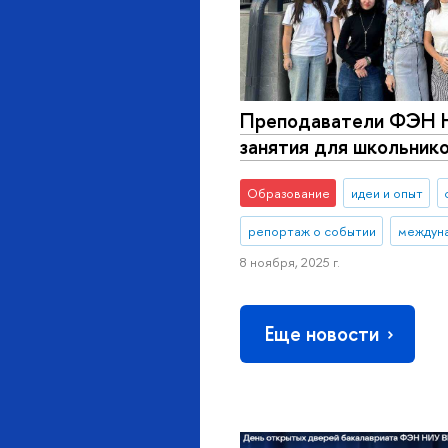
Преподаватели ФЭН 
занятия для школьнико
Образование
идеи и опыт
репортаж о событии
междун
8 ноября, 2025 г.
Еще новости