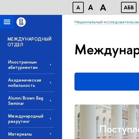
A
A
A
АБВ
Национальный исследовательски
МЕЖДУНАРОДНЫЙ
Междунар
ОТДЕЛ
Иностранным
абитуриентам
Академическая
мобильность
Alumni Brown Bag
Seminar
Международный
рекрутинг
Поступле
Материалы