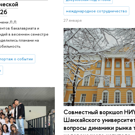
ческой
026
международное сотрудничество
27 января
мени Л.Л.
ентов бакалавриата и
ндий в весеннем семестре
оделились планами на
обильность.
портаж о событии
о
Совместный воркшоп НИ
Шанхайского университет
вопросы динамики рынка 