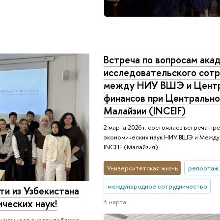
Встреча по вопросам ака
исследовательского сот
между НИУ ВШЭ и Центр
финансов при Центрально
Малайзии (INCEIF)
2 марта 2026 г. состоялась встреча п
экономических наук НИУ ВШЭ и Между
INCEIF (Малайзия).
Университетская жизнь
репортаж 
международное сотрудничество
ти из Узбекистана
ческих наук!
3 марта
я учащиеся смогли поближе