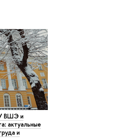
У ВШЭ и
а: актуальные
труда и