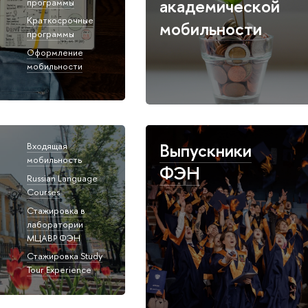
академической
программы
Краткосрочные
мобильности
программы
Оформление
мобильности
Выпускники
Входящая
мобильность
ФЭН
Russian Language
Courses
Стажировка в
лаборатории
МЦАВР ФЭН
Стажировка Study
Tour Experience