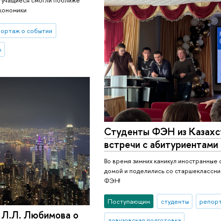
экономики
ортаж о событии
о
Студенты ФЭН из Казахс
встречи с абитуриентами 
Во время зимних каникул иностранные 
домой и поделились со старшеклассни
ФЭН!
Поступающим
студенты
репорт
 Л.Л. Любимова о
довузовская подготовка