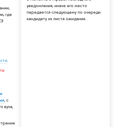
уведомления, иначе его место
ании,
передается следующему по очереди
и, где
кандидату из листа ожидания.
ШЭ
ст»
.
те
ю
ых
, с
о вуза,
отрение