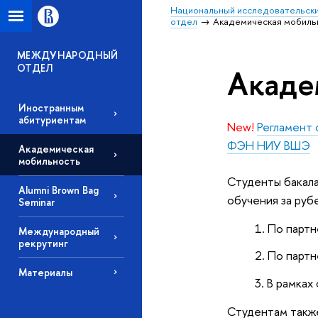
Национальный исследовательски
отдел
Академическая мобиль
МЕЖДУНАРОДНЫЙ
ОТДЕЛ
Акаде
Иностранным
абитуриентам
New!
Регламент 
ФЭН НИУ ВШЭ
Академическая
мобильность
Студенты бакала
Alumni Brown Bag
обучения за руб
Seminar
По партн
Международный
рекрутинг
По парт
Материалы
В рамках
Студентам такж