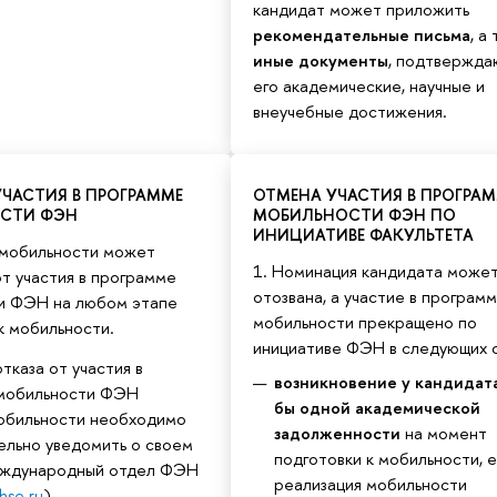
кандидат может приложить
рекомендательные письма
, а
иные документы
, подтвержд
его академические, научные и
внеучебные достижения.
УЧАСТИЯ В ПРОГРАММЕ
ОТМЕНА УЧАСТИЯ В ПРОГРА
СТИ ФЭН
МОБИЛЬНОСТИ ФЭН ПО
ИНИЦИАТИВЕ ФАКУЛЬТЕТА
 мобильности может
1. Номинация кандидата может
от участия в программе
отозвана, а участие в програм
и ФЭН на любом этапе
мобильности прекращено по
к мобильности.
инициативе ФЭН в следующих с
отказа от участия в
возникновение у кандидат
мобильности ФЭН
бы одной академической
мобильности необходимо
задолженности
на момент
ельно уведомить о своем
подготовки к мобильности, 
ждународный отдел ФЭН
реализация мобильности
hse.ru
).