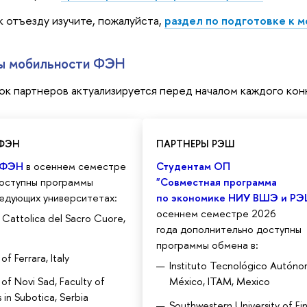
к отъезду изучите, пожалуйста,
раздел по подготовке к 
ы мобильности ФЭН
ок партнеров актуализируется перед началом каждого кон
 ФЭН
ПАРТНЕРЫ РЭШ
 ФЭН
в осеннем семестре
Студентам ОП
доступны программы
"Совместная программа
едующих университетах:
по экономике НИУ ВШЭ и Р
осеннем семестре 2026
à Cattolica del Sacro Cuore,
года
дополнительно доступны
программы обмена в:
of Ferrara, Italy
Instituto Tecnológico Autón
 of Novi Sad, Faculty of
México, ITAM, Mexico
 in Subotica, Serbia
Southwestern University of Fi