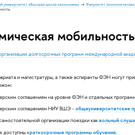
й университет «Высшая школа экономики»
Факультет экономических
ность
мическая мобильность
организации долгосрочных программ международной акад
вриата и магистратуры, а также аспиранты ФЭН могут при
ежом:
ерским соглашениям на уровне ФЭН и отдельных програм
нерским соглашениям НИУ ВШЭ -
общеуниверситетские 
 самостоятельной организации поездки как
вольный слуш
е доступны
краткосрочные программы обучения
.