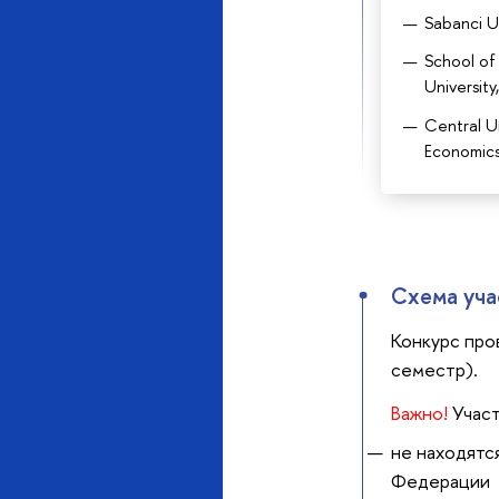
Sabanci Un
School of
University
Central U
Economics
Схема уча
Конкурс пр
семестр).
Важно!
Учас
не находятс
Федерации