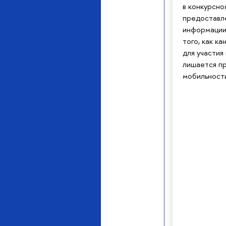
в конкурсно
предоставл
информации
того, как к
для участия
лишается пр
мобильност