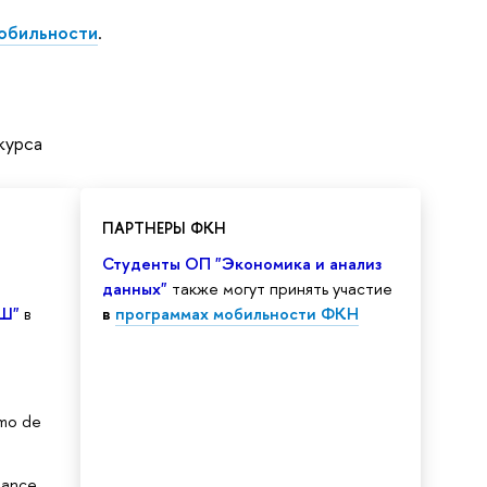
мобильности
.
курса
ПАРТНЕРЫ ФКН
Студенты ОП "Экономика и анализ
данных"
также могут принять участие
ЭШ"
в
в
программах мобильности ФКН
omo de
nance