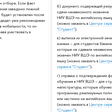
м отборе. Если факт
б) документ, содержащий резу
ения заведомо ложной
сдачи независимого экзамена
 будет установлен после
НИУ ВШЭ по английскому язык
андидат уже рекомендован
(можно заказать в
Центре серв
 в мобильности, то он
"Студент"
);
ава участвовать в
и.
в) выписка из электронной зач
книжки – для студентов бакала
которые не сдавали независим
экзамен НИУ ВШЭ по английск
языку (можно заказать в
Центр
сервиса "Студент"
);
г) справка о подтверждении ф
обучения в НИУ ВШЭ – для сту
магистратуры, которые обучаю
программах, реализуемых полн
или частично на английском яз
(можно заказать в
Центре серв
"Студент"
);