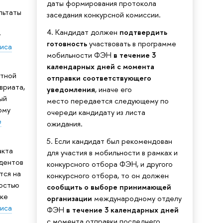
даты формирования протокола
льтаты
заседания конкурсной комиссии.
4. Кандидат должен
подтвердить
у
готовность
участвовать в программе
иса
мобильности ФЭН
в течение 3
календарных дней с момента
етной
отправки соответствующего
вриата,
уведомления
, иначе его
ый
место передается следующему по
ому
очереди кандидату из листа
е
ожидания.
5. Если кандидат был рекомендован
акта
для участия в мобильности в рамках и
дентов
конкурсного отбора ФЭН, и другого
тся на
конкурсного отбора, то он должен
остью
сообщить о выборе принимающей
ыке
организации
международному отделу
иса
ФЭН
в течение 3 календарных дней
с момента отправки последнего