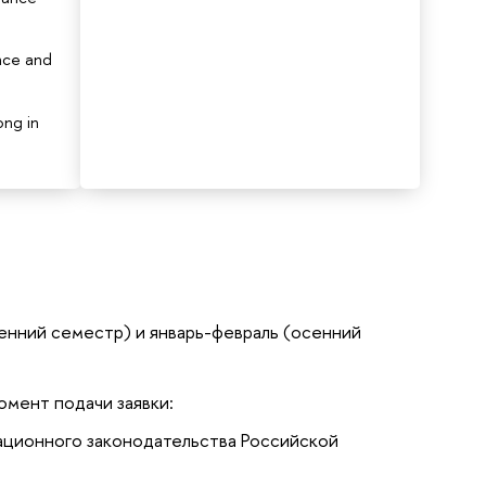
nce and
ong in
сенний семестр) и январь-февраль (осенний
омент подачи заявки:
ационного законодательства Российской