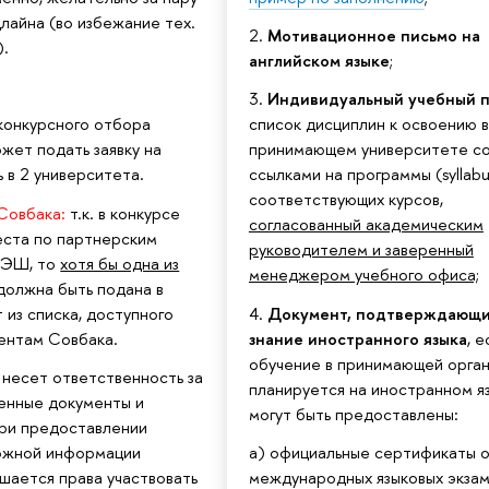
лайна (во избежание тех.
2.
Мотивационное письмо на
).
английском языке
;
3.
Индивидуальный учебный 
 конкурсного отбора
список дисциплин к освоению в
жет подать заявку на
принимающем университете с
 в 2 университета.
ссылками на программы (syllabu
соответствующих курсов,
Совбака:
т.к. в конкурсе
согласованный академическим
еста по партнерским
руководителем и заверенный
РЭШ, то
хотя бы одна из
менеджером учебного офиса;
должна быть подана в
 из списка, доступного
4.
Документ, подтверждающ
ентам Совбака.
знание иностранного языка
, е
обучение в принимающей орган
 несет ответственность за
планируется на иностранном яз
енные документы и
могут быть предоставлены:
При предоставлении
ожной информации
а) официальные сертификаты о
шается права участвовать
международных языковых экзам