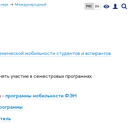
 наук
Международный
РУС
EN
емической мобильности студентов и аспирантов
нять участие в семестровых программах
м -
программы мобильности ФЭН
программы
атель