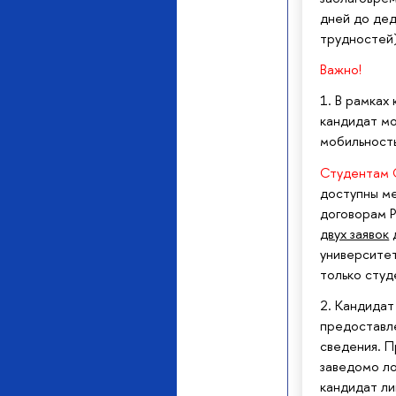
дней до дед
трудностей
Важно!
1. В рамках
кандидат мо
мобильность
Студентам 
доступны м
договорам 
двух заявок
университет
только студ
2. Кандидат
предоставл
сведения. 
заведомо л
кандидат ли