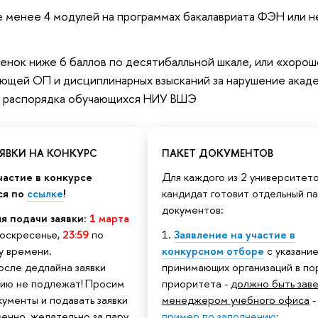
е менее 4 модулей на программах бакалавриата ФЭН или н
енок ниже 6 баллов по десятибалльной шкале, или «хорош
ющей ОП и дисциплинарных взысканий за нарушение акад
о распорядка обучающихся НИУ ВШЭ
ЯВКИ НА КОНКУРС
ПАКЕТ ДОКУМЕНТОВ
частие в конкурсе
Для каждого из 2 университет
ся по
ссылке
!
кандидат готовит отдельный п
документов:
я подачи заявки
:
1 марта
воскресенье,
23:59
по
1.
Заявление на участие в
у времени.
конкурсном отборе
с указани
осле дедлайна заявки
принимающих организаций в по
ию не подлежат! Просим
приоритета -
должно быть зав
кументы и подавать заявки
менеджером учебного офиса
-
енно, желательно за пару
пример по заполнению
;