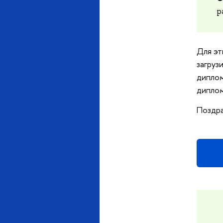
р
Для эт
загруз
диплом
диплом
Поздра