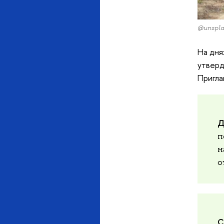
@unspla
На дня
утверд
Пригла
Д
п
н
о
С