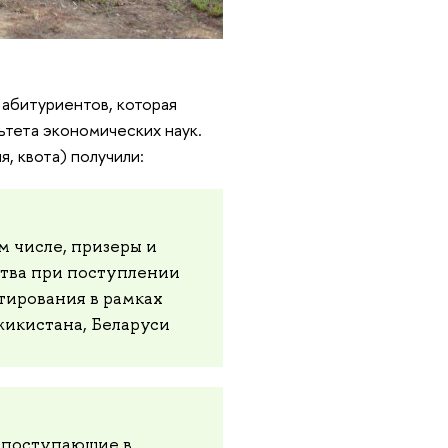
 абитуриентов, которая
ьтета экономических наук.
, квота) получили:
м числе, призеры и
тва при поступлении
тирования в рамках
джикистана, Беларуси
, поступающие в