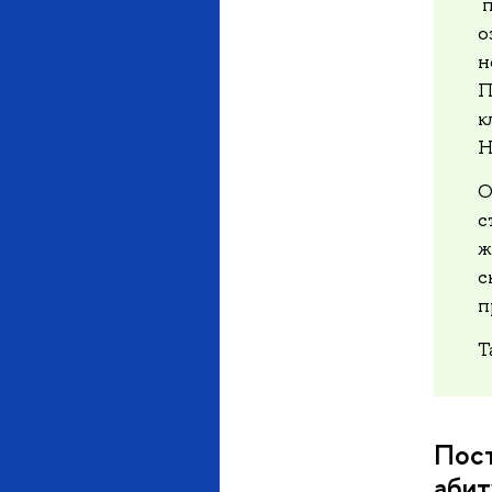
п
о
н
П
к
Н
О
с
ж
с
п
Т
Пост
абит