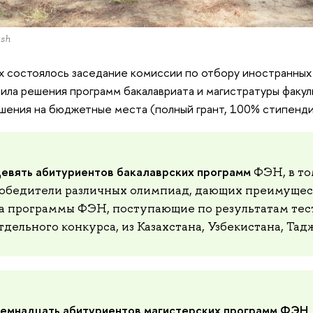
sh
х состоялось заседание комиссии по отбору иностранных
ила решения программ бакалавриата и магистратуры факул
шения на бюджетные места (полный грант, 100% стипендия
евять абитуриентов бакалаврских программ
ФЭН, в то
обедители различных олимпиад, дающих преимущес
а программы ФЭН, поступающие по результатам тес
тдельного конкурса, из Казахстана, Узбекистана, Та
емнадцать абитуриентов магистерских программ ФЭН