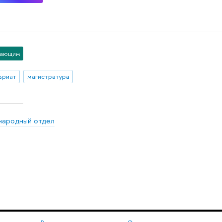
пающим
вриат
магистратура
ародный отдел