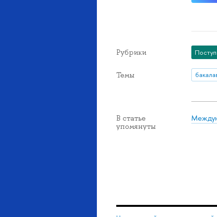
Рубрики
Посту
Темы
бакала
Междун
В статье
упомянуты