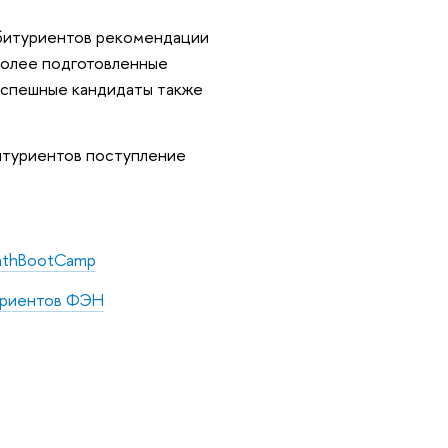
 абитуриентов рекомендации
иболее подготовленные
успешные кандидаты также
битуриентов поступление
athBootCamp
туриентов ФЭН