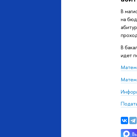
В маги
на бюд
абитур
прохо
В бака
идет п
Матема
Матема
Информ
Подат