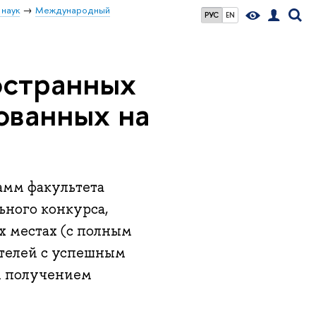
 наук
Международный
РУС
EN
остранных
ованных на
амм факультета
ьного конкурса,
 местах (с полным
ителей с успешным
и получением