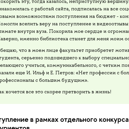
окорить эту, тогда казалось, неприступную вершину
знакомилась с работай сайта, подписалась на все соцс
овыми возможностями поступления на бюджет - кон
омогли вселить веру на поступление и видеоотзывы
лимате внутри вуза. Покорила мое сердце и огромная
аверно, именно библиотека станет для меня моим 
бещаю, что в моем лице факультет приобретет моти
тудента, серьезно подошедшего к выбору специальн
елающего учиться, коммуникабельного, с четким по
казали еще И. Ильф и Е. Петров: «Нет профессии с б
рофессионалы с большим будущим».
ак хочется все это скорее претворить в жизнь!
упление в рамках отдельного конкурса
уриентов