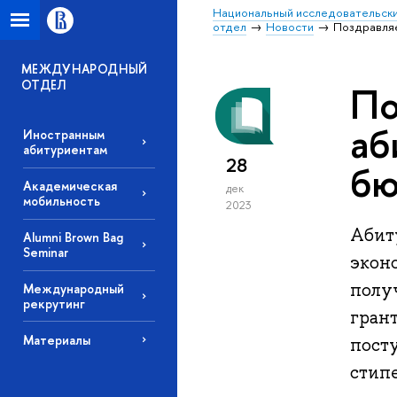
Национальный исследовательски
отдел
Новости
Поздравляе
МЕЖДУНАРОДНЫЙ
ОТДЕЛ
По
аб
Иностранным
абитуриентам
28
бю
Академическая
дек
мобильность
2023
Абит
Alumni Brown Bag
Seminar
экон
полу
Международный
рекрутинг
гран
Материалы
пост
стип