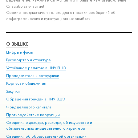
Спасибо за участие!
Сервис предназначен только для отправки сообщений об
орфографических и пунктуационных ошибках.
О ВЫШКЕ
ОБ
Цифры и факты
Ли
Руководство и структура
Дов
Устойчивое развитие в НИУ ВШЭ
Ол
Преподаватели и сотрудники
При
Корпуса и общежития
Вы
Закупки
При
Обращения граждан в НИУ ВШЭ
Ас
Фонд целевого капитала
До
Противодействие коррупции
Цен
Сведения о доходах, расходах, об имуществе и
Би
обязательствах имущественного характера
Об
Сведения об образовательной организации