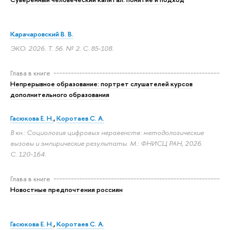
Карачаровский В. В.
ЭКО. 2026. Т. 56. № 2.
С. 85-108.
Глава в книге
Непрерывное образование: портрет слушателей курсов
дополнительного образования
Гасюкова Е. Н.
,
Коротаев С. А.
В кн.: Социология цифровых неравенств: методологические
вызовы и эмпирические результаты. М.: ФНИСЦ РАН, 2026.
С. 120-164.
Глава в книге
Новостные предпочтения россиян
Гасюкова Е. Н.
,
Коротаев С. А.