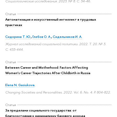
Социологические исследования. 2023. № 8.
С. 34-46.
Статья
Автоматизация и искусственный интеллект в трудовых
практиках
Сидорина Т. Ю.
,
Глебов О. А.
,
Сидельников И. А.
Журнал исследований социальной политики. 2022. Т. 20. № 3.
С. 433-444.
Статья
Between Career and Motherhood: Factors Affecting
Women’s Career Trajectories After Childbirth in Russia
Elena N. Gasiukova
.
Changing Societies and Personalities. 2022. Vol. 6. No. 4.
P. 804-822.
Статья
За пределами социального государства: от
благосостояния к минимализму базового дохода