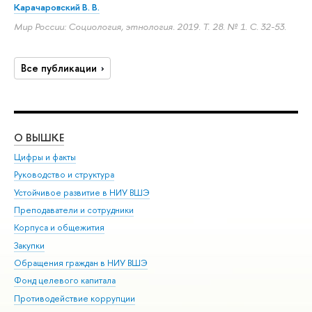
Карачаровский В. В.
Мир России: Социология, этнология. 2019. Т. 28. № 1.
С. 32-53.
Все публикации
О ВЫШКЕ
ОБ
Цифры и факты
Ли
Руководство и структура
Дов
Устойчивое развитие в НИУ ВШЭ
Ол
Преподаватели и сотрудники
При
Корпуса и общежития
Вы
Закупки
При
Обращения граждан в НИУ ВШЭ
Ас
Фонд целевого капитала
До
Противодействие коррупции
Цен