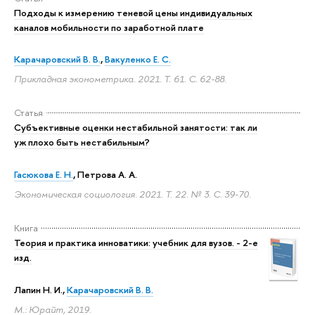
Подходы к измерению теневой цены индивидуальных
каналов мобильности по заработной плате
Карачаровский В. В.
,
Вакуленко Е. С.
Прикладная эконометрика. 2021. Т. 61.
С. 62-88.
Статья
Субъективные оценки нестабильной занятости: так ли
уж плохо быть нестабильным?
Гасюкова Е. Н.
,
Петрова А. А.
Экономическая социология. 2021. Т. 22. № 3.
С. 39-70.
Книга
Теория и практика инноватики: учебник для вузов. - 2-е
изд.
Лапин Н. И.,
Карачаровский В. В.
М.: Юрайт, 2019.