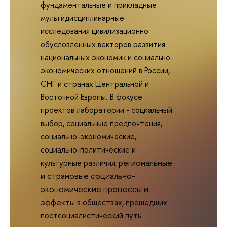
фундаментальные и прикладные
мультидисциплинарные
исследования цивилизационно
обусловленных векторов развития
национальных экономик и социально-
экономических отношений в России,
СНГ и странах Центральной и
Восточной Европы. В фокусе
проектов лаборатории - социальный
выбор, социальные предпочтения,
социально-экономические,
социально-политические и
региональные
культурные различия,
и страновые социально-
экономические процессы и
эффекты
в обществах, прошедших
постсоциалистический путь