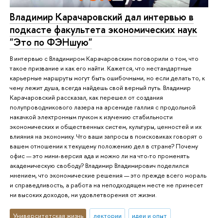
Владимир Карачаровский дал интервью в
подкасте факультета экономических наук
"Это по ФЭНшую"
В интервью с Владимиром Карачаровским поговорили о том, что
такое призвание и как его найти. Кажется, что нестандартные
карьерные маршруты могут быть ошибочными, но если делать то, к
чему лежит душа, всегда найдешь свой верный путь. Владимир
Карачаровский рассказал, как перешел от создания
полупроводникового лазера на арсениде галлия с продольной
накачкой электронным пучком к изучению стабильности
экономических и общественных систем, культуры, ценностей и их
влияния на экономику. Что ваши запросы в поисковиках говорят о
вашем отношении к текущему положению дел в стране? Почему
офис — это мини-версия ада и можно ли на что-то променять
академическую свободу? Владимир Владимирович поделился
мнением, что экономические решения — это прежде всего мораль
и справедливость, а работа на неподходящем месте не принесет
ни высоких доходов, ни удовлетворения от жизни.
Университетская жизнь
лектории
идеи и опыт