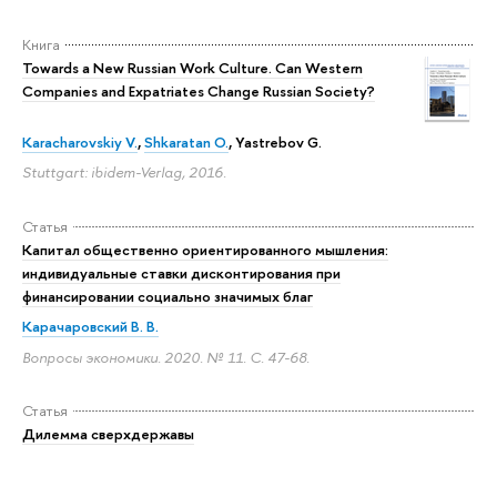
Книга
Towards a New Russian Work Culture. Can Western
Companies and Expatriates Change Russian Society?
Karacharovskiy V.
,
Shkaratan O.
,
Yastrebov G.
Stuttgart: ibidem-Verlag, 2016.
Статья
Капитал общественно ориентированного мышления:
индивидуальные ставки дисконтирования при
финансировании социально значимых благ
Карачаровский В. В.
Вопросы экономики. 2020. № 11.
С. 47-68.
Статья
Дилемма сверхдержавы