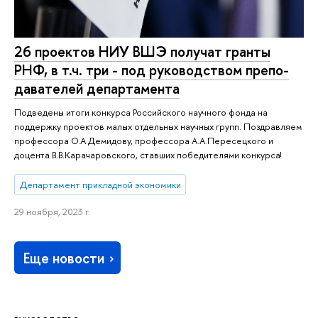
26 проектов НИУ ВШЭ получат гранты
РНФ, в т.ч. три - под ру­ко­вод­ством пре­по­
да­ва­те­лей де­пар­та­мен­та
Подведены итоги конкурса Российского научного фонда на
поддержку проектов малых отдельных научных групп. Поздравляем
профессора О.А.Демидову, профессора А.А.Пересецкого и
доцента В.В.Карачаровского, ставших победителями конкурса!
Департамент прикладной экономики
29 ноября, 2023 г.
Еще новости