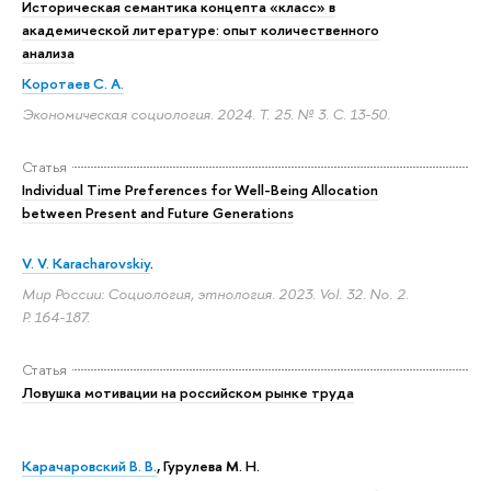
Историческая семантика концепта «класс» в
академической литературе: опыт количественного
анализа
Коротаев С. А.
Экономическая социология. 2024. Т. 25. № 3.
С. 13-50.
Статья
Individual Time Preferences for Well-Being Allocation
between Present and Future Generations
V. V. Karacharovskiy
.
Мир России: Социология, этнология. 2023. Vol. 32. No. 2.
P. 164-187.
Статья
Ловушка мотивации на российском рынке труда
Карачаровский В. В.
,
Гурулева М. Н.