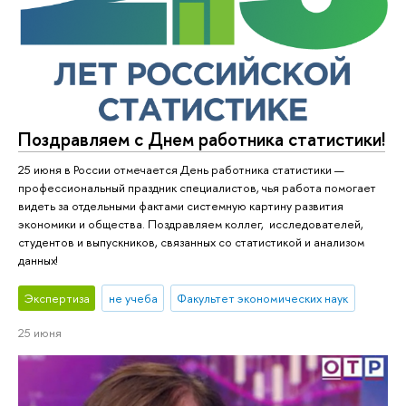
Поздравляем с Днем работника статистики!
25 июня в России отмечается День работника статистики —
профессиональный праздник специалистов, чья работа помогает
видеть за отдельными фактами системную картину развития
экономики и общества. Поздравляем коллег, исследователей,
студентов и выпускников, связанных со статистикой и анализом
данных!
Экспертиза
не учеба
Факультет экономических наук
25 июня