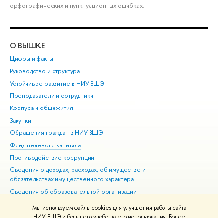
орфографических и пунктуационных ошибках.
О ВЫШКЕ
ОБ
Цифры и факты
Ли
Руководство и структура
Дов
Устойчивое развитие в НИУ ВШЭ
Ол
Преподаватели и сотрудники
При
Корпуса и общежития
Вы
Закупки
При
Обращения граждан в НИУ ВШЭ
Ас
Фонд целевого капитала
До
Противодействие коррупции
Цен
Сведения о доходах, расходах, об имуществе и
Би
обязательствах имущественного характера
Об
Сведения об образовательной организации
Обр
Людям с ограниченными возможностями здоровья
Мы используем файлы cookies для улучшения работы сайта
Единая платежная страница
НИУ ВШЭ и большего удобства его использования. Более