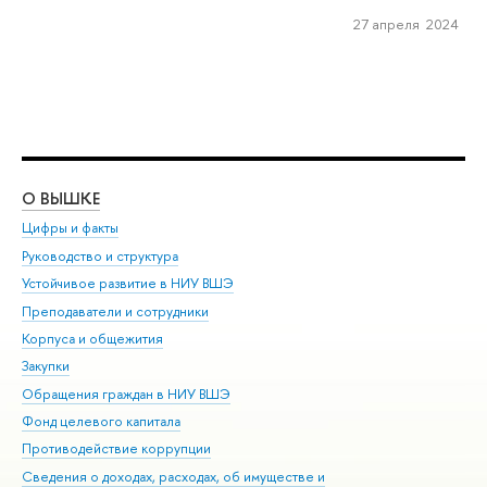
27 апреля 2024
О ВЫШКЕ
ОБ
Цифры и факты
Ли
Руководство и структура
Дов
Устойчивое развитие в НИУ ВШЭ
Ол
Преподаватели и сотрудники
При
Корпуса и общежития
Вы
Закупки
При
Обращения граждан в НИУ ВШЭ
Ас
Фонд целевого капитала
До
Противодействие коррупции
Цен
Сведения о доходах, расходах, об имуществе и
Би