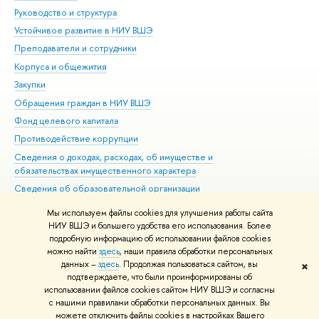
Руководство и структура
Дов
Устойчивое развитие в НИУ ВШЭ
Ол
Преподаватели и сотрудники
При
Корпуса и общежития
Вы
Закупки
При
Обращения граждан в НИУ ВШЭ
Ас
Фонд целевого капитала
До
Противодействие коррупции
Цен
Сведения о доходах, расходах, об имуществе и
Би
обязательствах имущественного характера
Об
Сведения об образовательной организации
Обр
Людям с ограниченными возможностями здоровья
Мы используем файлы cookies для улучшения работы сайта
Единая платежная страница
НИУ ВШЭ и большего удобства его использования. Более
подробную информацию об использовании файлов cookies
Работа в Вышке
можно найти
здесь
, наши правила обработки персональных
данных –
здесь
. Продолжая пользоваться сайтом, вы
✖
Редактору
подтверждаете, что были проинформированы об
© НИУ ВШЭ 1993–2026
Адреса и контакты
Условия использования
использовании файлов cookies сайтом НИУ ВШЭ и согласны
с нашими правилами обработки персональных данных. Вы
материалов
Политика конфиденциальности
Карта сайта
можете отключить файлы cookies в настройках Вашего
Шрифты HSE Sans и HSE Slab разработаны в
Школе дизайна НИУ ВШЭ