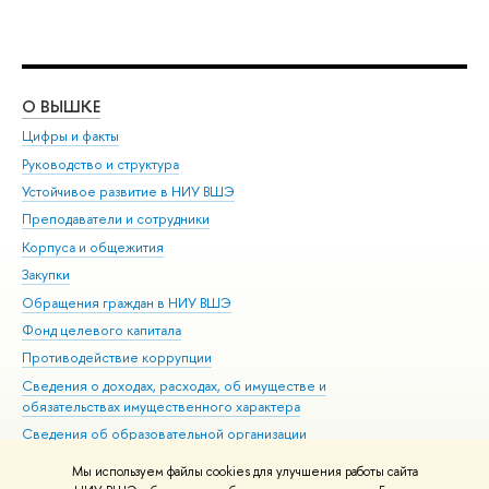
О ВЫШКЕ
ОБ
Цифры и факты
Ли
Руководство и структура
Дов
Устойчивое развитие в НИУ ВШЭ
Ол
Преподаватели и сотрудники
При
Корпуса и общежития
Вы
Закупки
При
Обращения граждан в НИУ ВШЭ
Ас
Фонд целевого капитала
До
Противодействие коррупции
Цен
Сведения о доходах, расходах, об имуществе и
Би
обязательствах имущественного характера
Об
Сведения об образовательной организации
Обр
Людям с ограниченными возможностями здоровья
Мы используем файлы cookies для улучшения работы сайта