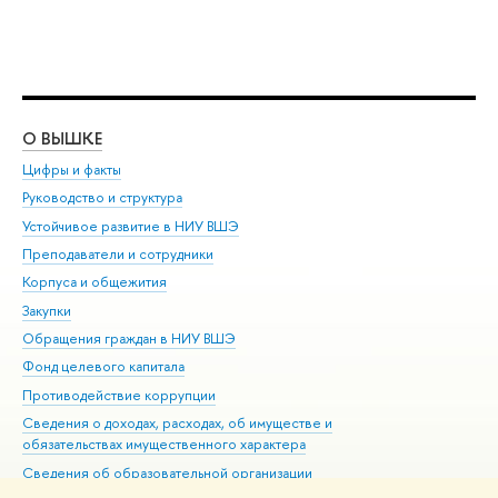
О ВЫШКЕ
ОБ
Цифры и факты
Ли
Руководство и структура
Дов
Устойчивое развитие в НИУ ВШЭ
Ол
Преподаватели и сотрудники
При
Корпуса и общежития
Вы
Закупки
При
Обращения граждан в НИУ ВШЭ
Ас
Фонд целевого капитала
До
Противодействие коррупции
Цен
Сведения о доходах, расходах, об имуществе и
Би
обязательствах имущественного характера
Об
Сведения об образовательной организации
Обр