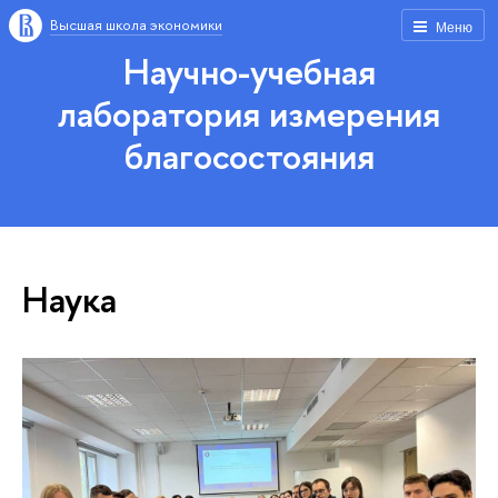
Высшая школа экономики
Меню
Научно-учебная
лаборатория измерения
благосостояния
Наука