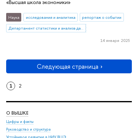
«Высшая школа экономики»
Наука
исследования и аналитика
репортаж о событии
Департамент статистики и анализа данных
14 января 2025
Следующая страница
1
2
О ВЫШКЕ
ОБ
Цифры и факты
Ли
Руководство и структура
Дов
Устойчивое развитие в НИУ ВШЭ
Ол