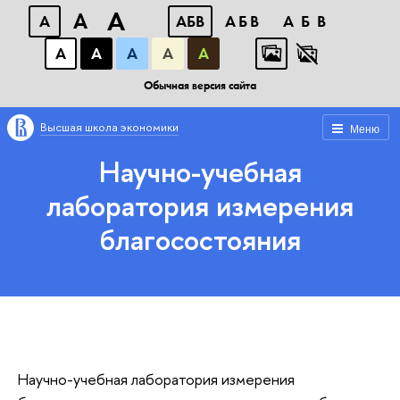
A
A
A
АБВ
АБВ
АБВ
А
А
А
А
А
Обычная версия сайта
Высшая школа экономики
Меню
Научно-учебная
лаборатория измерения
благосостояния
Научно-учебная лаборатория измерения