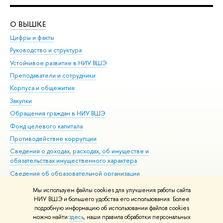
О ВЫШКЕ
ОБ
Цифры и факты
Ли
Руководство и структура
Дов
Устойчивое развитие в НИУ ВШЭ
Ол
Преподаватели и сотрудники
При
Корпуса и общежития
Вы
Закупки
При
Обращения граждан в НИУ ВШЭ
Ас
Фонд целевого капитала
До
Противодействие коррупции
Цен
Сведения о доходах, расходах, об имуществе и
Би
обязательствах имущественного характера
Об
Сведения об образовательной организации
Обр
Людям с ограниченными возможностями здоровья
Мы используем файлы cookies для улучшения работы сайта
Единая платежная страница
НИУ ВШЭ и большего удобства его использования. Более
подробную информацию об использовании файлов cookies
Работа в Вышке
можно найти
здесь
, наши правила обработки персональных