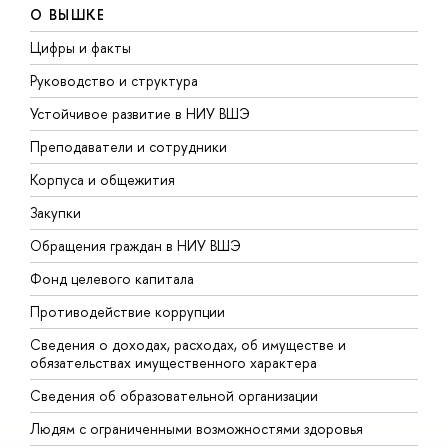
О ВЫШКЕ
Цифры и факты
Л
Руководство и структура
Д
Устойчивое развитие в НИУ ВШЭ
О
Преподаватели и сотрудники
П
Корпуса и общежития
В
Закупки
П
Обращения граждан в НИУ ВШЭ
А
Фонд целевого капитала
Д
Противодействие коррупции
Ц
Сведения о доходах, расходах, об имуществе и
Б
обязательствах имущественного характера
О
Сведения об образовательной организации
О
Людям с ограниченными возможностями здоровья