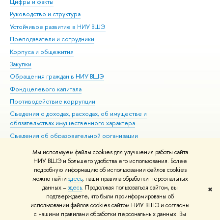
Цифры и факты
Ли
Руководство и структура
Дов
Устойчивое развитие в НИУ ВШЭ
Ол
Преподаватели и сотрудники
При
Корпуса и общежития
Вы
Закупки
При
Обращения граждан в НИУ ВШЭ
Ас
Фонд целевого капитала
До
Противодействие коррупции
Цен
Сведения о доходах, расходах, об имуществе и
Би
обязательствах имущественного характера
Об
Сведения об образовательной организации
Обр
Людям с ограниченными возможностями здоровья
Мы используем файлы cookies для улучшения работы сайта
Единая платежная страница
НИУ ВШЭ и большего удобства его использования. Более
подробную информацию об использовании файлов cookies
Работа в Вышке
можно найти
здесь
, наши правила обработки персональных
данных –
здесь
. Продолжая пользоваться сайтом, вы
✖
Редактору
подтверждаете, что были проинформированы об
© НИУ ВШЭ 1993–2026
Адреса и контакты
Условия использования
использовании файлов cookies сайтом НИУ ВШЭ и согласны
с нашими правилами обработки персональных данных. Вы
материалов
Политика конфиденциальности
Карта сайта