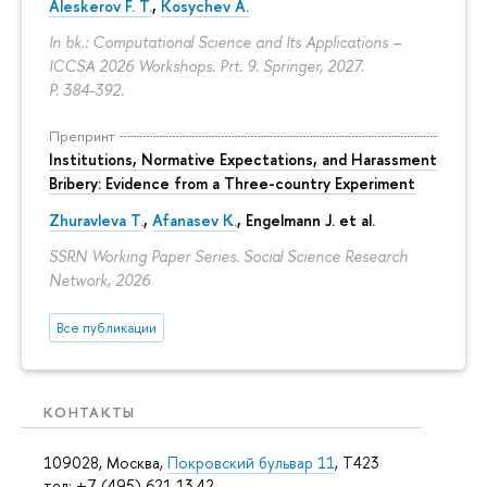
Aleskerov F. T.
,
Kosychev A.
In bk.: Computational Science and Its Applications –
ICCSA 2026 Workshops. Prt. 9. Springer, 2027.
P. 384-392.
Препринт
Institutions, Normative Expectations, and Harassment
Bribery: Evidence from a Three-country Experiment
Zhuravleva T.
,
Afanasev K.
, Engelmann J. et al.
SSRN Working Paper Series. Social Science Research
Network, 2026
Все публикации
КОНТАКТЫ
109028, Москва,
Покровский бульвар 11
, T423
тел: +7 (495) 621 13 42,