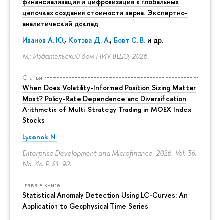
финансиализация и цифровизация в глобальных
цепочках создания стоимости зерна. Экспертно-
аналитический доклад
Иванов А. Ю.
,
Котова Д. А.
,
Бовт С. В.
и др.
М.: Издательский дом НИУ ВШЭ, 2026.
Статья
When Does Volatility-Informed Position Sizing Matter
Most? Policy-Rate Dependence and Diversification
Arithmetic of Multi-Strategy Trading in MOEX Index
Stocks
Lysenok N.
Enterprise Development and Microfinance. 2026. Vol. 36.
No. 4s.
P. 81-92.
Глава в книге
Statistical Anomaly Detection Using LC-Curves: An
Application to Geophysical Time Series