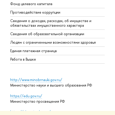
Фонд целевого капитала
Допол
Противодействие коррупции
Центр
Сведения о доходах, расходах, об имуществе и
Бизне
обязательствах имущественного характера
Образ
Сведения об образовательной организации
Обрат
Людям с ограниченными возможностями здоровья
Единая платежная страница
Работа в Вышке
http://www.minobrnauki.gov.ru/
Министерство науки и высшего образования РФ
https://edu.gov.ru/
Министерство просвещения РФ
https://elearning.hse.ru/mooc