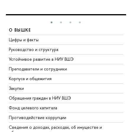
О ВЫШКЕ
Цифры и факты
Л
Руководство и структура
Д
Устойчивое развитие в НИУ ВШЭ
О
Преподаватели и сотрудники
П
Корпуса и общежития
В
Закупки
П
Обращения граждан в НИУ ВШЭ
А
Фонд целевого капитала
Д
Противодействие коррупции
Ц
Сведения о доходах, расходах, об имуществе и
Б