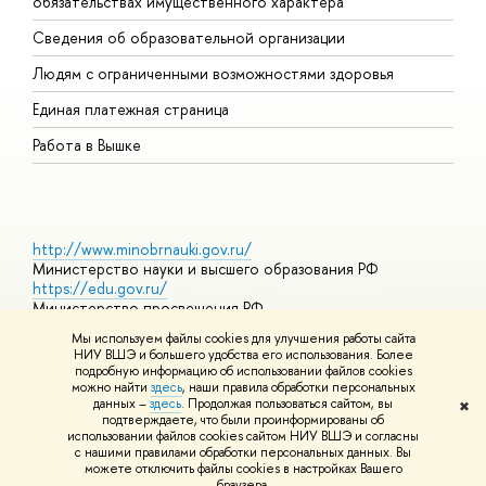
обязательствах имущественного характера
О
Сведения об образовательной организации
О
Людям с ограниченными возможностями здоровья
Единая платежная страница
Работа в Вышке
http://www.minobrnauki.gov.ru/
Министерство науки и высшего образования РФ
https://edu.gov.ru/
Министерство просвещения РФ
https://elearning.hse.ru/mooc
Мы используем файлы cookies для улучшения работы сайта
Массовые открытые онлайн-курсы
НИУ ВШЭ и большего удобства его использования. Более
подробную информацию об использовании файлов cookies
можно найти
здесь
, наши правила обработки персональных
данных –
здесь
. Продолжая пользоваться сайтом, вы
✖
© НИУ ВШЭ 1993–2026
Адреса и контакты
Условия
подтверждаете, что были проинформированы об
использования материалов
Политика конфиденциальности
Карта
использовании файлов cookies сайтом НИУ ВШЭ и согласны
сайта
с нашими правилами обработки персональных данных. Вы
Шрифты HSE Sans и HSE Slab разработаны в
Школе дизайна НИУ
можете отключить файлы cookies в настройках Вашего
ВШЭ
браузера.