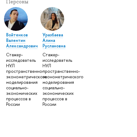
Персоны
Войтенков
Уразбаева
Валентин
Алина
Александрович
Руслановна
Стажер-
Стажер-
исследователь
исследователь
НУЛ
НУЛ
пространственно-
пространственно-
эконометрического
эконометрического
моделирования
моделирования
социально-
социально-
экономических
экономических
процессов в
процессов в
России
России