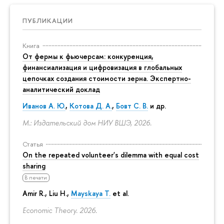
ПУБЛИКАЦИИ
Книга
От фермы к фьючерсам: конкуренция,
финансиализация и цифровизация в глобальных
цепочках создания стоимости зерна. Экспертно-
аналитический доклад
Иванов А. Ю.
,
Котова Д. А.
,
Бовт С. В.
и др.
М.: Издательский дом НИУ ВШЭ, 2026.
Статья
On the repeated volunteer's dilemma with equal cost
sharing
В печати
Amir R., Liu H.,
Mayskaya T.
et al.
Economic Theory. 2026.