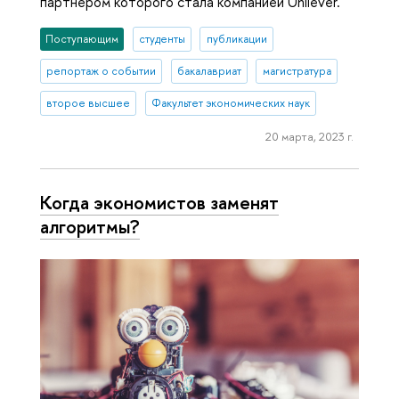
партнером которого стала компанией Unilever.
Поступающим
студенты
публикации
репортаж о событии
бакалавриат
магистратура
второе высшее
Факультет экономических наук
20 марта, 2023 г.
Когда экономистов заменят
алгоритмы?