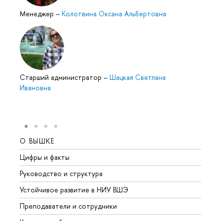
Менеджер
–
Колотвина Оксана Альбертовна
Cтарший администратор
–
Шацкая Светлана
Ивановна
О ВЫШКЕ
ОБР
Цифры и факты
Лице
Руководство и структура
Довуз
Устойчивое развитие в НИУ ВШЭ
Олим
Преподаватели и сотрудники
Прием