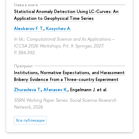
Глава в книге
Statistical Anomaly Detection Using LC-Curves: An
Application to Geophysical Time Series
Aleskerov F. T.
,
Kosychev A.
In bk.: Computational Science and Its Applications –
ICCSA 2026 Workshops. Prt. 9. Springer, 2027.
P. 384-392.
Препринт
Institutions, Normative Expectations, and Harassment
Bribery: Evidence from a Three-country Experiment
Zhuravleva T.
,
Afanasev K.
, Engelmann J. et al.
SSRN Working Paper Series. Social Science Research
Network, 2026
Все публикации