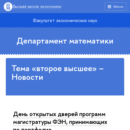
Высшая школа экономики
Меню
Факультет экономических наук
Департамент математики
Тема «второе высшее» –
Новости
День открытых дверей программ
магистратуры ФЭН, принимающих
по портфолио