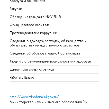
Корпуса и общежития
Вышк
Закупки
Прием
Обращения граждан в НИУ ВШЭ
Аспир
Фонд целевого капитала
Допол
Противодействие коррупции
Центр
Сведения о доходах, расходах, об имуществе и
Бизне
обязательствах имущественного характера
Образ
Сведения об образовательной организации
Обрат
Людям с ограниченными возможностями здоровья
Единая платежная страница
Работа в Вышке
http://www.minobrnauki.gov.ru/
Министерство науки и высшего образования РФ