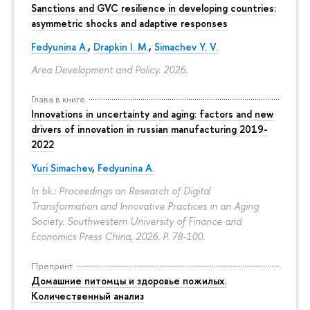
Sanctions and GVC resilience in developing countries:
asymmetric shocks and adaptive responses
Fedyunina A.
,
Drapkin I. M.
,
Simachev Y. V.
Area Development and Policy. 2026.
Глава в книге
Innovations in uncertainty and aging: factors and new
drivers of innovation in russian manufacturing 2019-
2022
Yuri Simachev
,
Fedyunina A.
In bk.: Proceedings on Research of Digital
Transformation and Innovative Practices in an Aging
Society. Southwestern University of Finance and
Economics Press China, 2026.
P. 78-100.
Препринт
Домашние питомцы и здоровье пожилых.
Количественный анализ