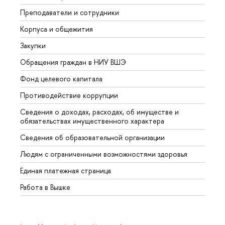
Преподаватели и сотрудники
Прием
Корпуса и общежития
Вышк
Закупки
Прием
Обращения граждан в НИУ ВШЭ
Аспир
Фонд целевого капитала
Допол
Противодействие коррупции
Центр
Сведения о доходах, расходах, об имуществе и
Бизне
обязательствах имущественного характера
Образ
Сведения об образовательной организации
Обрат
Людям с ограниченными возможностями здоровья
Единая платежная страница
Работа в Вышке