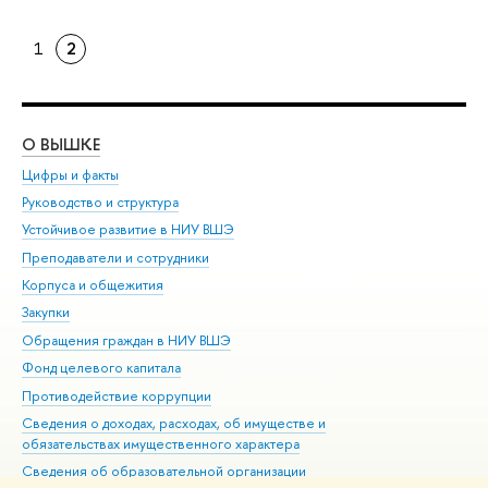
1
2
О ВЫШКЕ
ОБ
Цифры и факты
Ли
Руководство и структура
Дов
Устойчивое развитие в НИУ ВШЭ
Ол
Преподаватели и сотрудники
При
Корпуса и общежития
Вы
Закупки
При
Обращения граждан в НИУ ВШЭ
Ас
Фонд целевого капитала
До
Противодействие коррупции
Цен
Сведения о доходах, расходах, об имуществе и
Би
обязательствах имущественного характера
Об
Сведения об образовательной организации
Обр